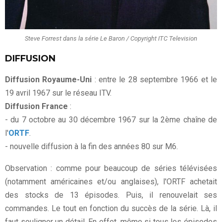
Steve Forrest dans la série Le Baron / Copyright ITC Television
DIFFUSION
Diffusion Royaume-Uni
: entre le 28 septembre 1966 et le
19 avril 1967 sur le réseau ITV.
Diffusion France
:
- du 7 octobre au 30 décembre 1967 sur la 2ème chaîne de
l'
ORTF
.
- nouvelle diffusion à la fin des années 80 sur M6.
Observation : comme pour beaucoup de séries télévisées
(notamment américaines et/ou anglaises), l'ORTF achetait
des stocks de 13 épisodes. Puis, il renouvelait ses
commandes. Le tout en fonction du succès de la série. Là, il
faut souligner un détail. En effet, même si tous les épisodes