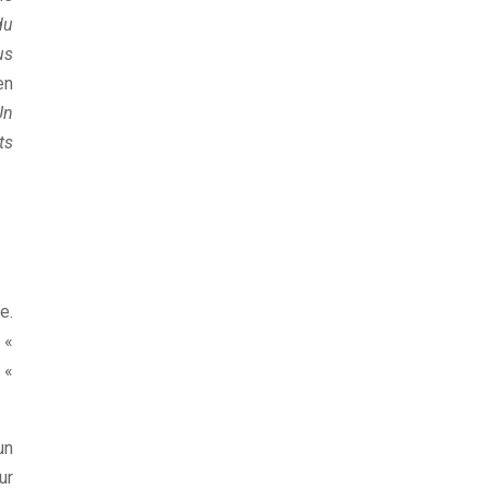
du
us
en
Un
ts
e.
 «
 «
un
ur