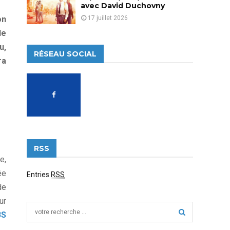
avec David Duchovny
17 juillet 2026
on
de
u,
RÉSEAU SOCIAL
ra
RSS
e,
ée
Entries
RSS
de
ur
S
BS
e
a