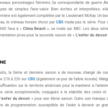
ouveaux personnages féminins (la correspondante de guerre Al
as de simples faire-valoir. Bien écrites et interprétées, ell
e dernière est également complétée par le Lieutenant McKay. Un be
au, le créneau horaire choisi par
CBS
n’aida pas la série. Pour 
0h00 face à «
China Beach
», sa rivale sur ABC. Les deux séri
orientation prise pour la seconde saison de «
L’enfer du devoir
GNE
oûts, la 3ème et dernière saison a de nouveau changé de ca
de 21h à 22h sur
CBS
(également un jour de faible écoute). Malg
ffisantes sur le territoire américain pour la maintenir à l’antenn
e série exceptionnelle, conjugués à la stabilité des coûts et 
L’enfer du devoir
» pour une 4ème saison. Outre son manque 
aire de programmation susceptible de l’aider à devenir un gra