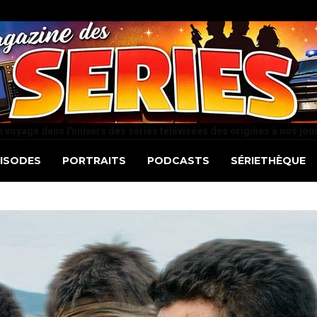
 voyage dans l'univers des séries télévisées des origines à nos jou
PISODES
PORTRAITS
PODCASTS
SÉRIETHÈQUE