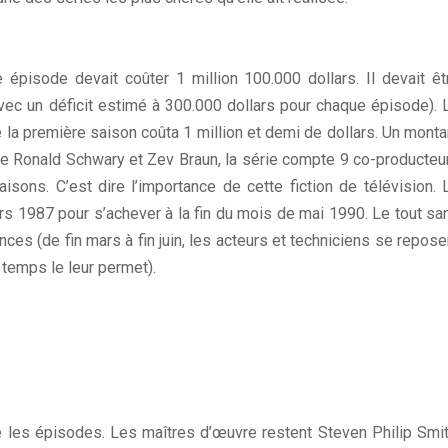
épisode devait coûter 1 million 100.000 dollars. Il devait êt
vec un déficit estimé à 300.000 dollars pour chaque épisode). 
a première saison coûta 1 million et demi de dollars. Un monta
utre Ronald Schwary et Zev Braun, la série compte 9 co-producteu
isons. C’est dire l’importance de cette fiction de télévision. 
1987 pour s’achever à la fin du mois de mai 1990. Le tout sa
nces (de fin mars à fin juin, les acteurs et techniciens se repose
u temps le leur permet).
gé les épisodes. Les maîtres d’œuvre restent Steven Philip Smit