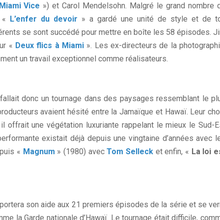
Miami Vice
») et Carol Mendelsohn. Malgré le grand nombre 
, «
L’enfer du devoir
» a gardé une unité de style et de t
férents se sont succédé pour mettre en boîte les 58 épisodes. J
our «
Deux flics à Miami
». Les ex-directeurs de la photographi
ment un travail exceptionnel comme réalisateurs.
Il fallait donc un tournage dans des paysages ressemblant le pl
roducteurs avaient hésité entre la Jamaïque et Hawaï. Leur cho
l offrait une végétation luxuriante rappelant le mieux le Sud-E
 performante existait déjà depuis une vingtaine d’années avec l
puis «
Magnum
» (1980) avec
Tom Selleck
et enfin, «
La loi e
rtera son aide aux 21 premiers épisodes de la série et se ver
omme la Garde nationale d’Hawaï. Le tournage était difficile, com