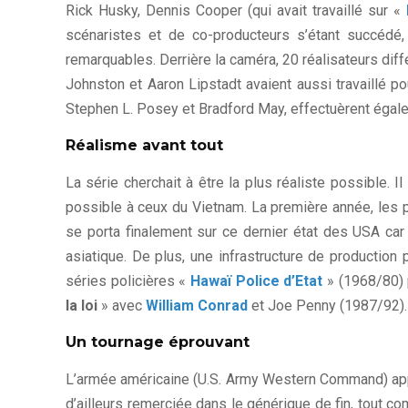
Rick Husky, Dennis Cooper (qui avait travaillé sur «
scénaristes et de co-producteurs s’étant succédé
remarquables. Derrière la caméra, 20 réalisateurs dif
Johnston et Aaron Lipstadt avaient aussi travaillé p
Stephen L. Posey et Bradford May, effectuèrent égale
Réalisme avant tout
La série cherchait à être la plus réaliste possible. 
possible à ceux du Vietnam. La première année, les p
se porta finalement sur ce dernier état des USA car i
asiatique. De plus, une infrastructure de production
séries policières «
Hawaï Police d’Etat
» (1968/80) 
la loi
» avec
William Conrad
et Joe Penny (1987/92).
Un tournage éprouvant
L’armée américaine (U.S. Army Western Command) appo
d’ailleurs remerciée dans le générique de fin, tout c