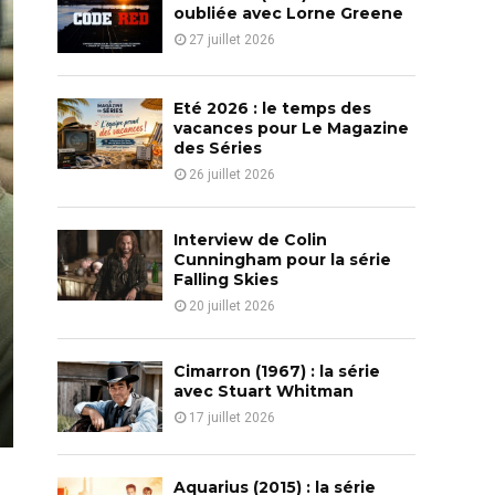
o
oubliée avec Lorne Greene
r
R
27 juillet 2026
:
C
Eté 2026 : le temps des
H
vacances pour Le Magazine
des Séries
26 juillet 2026
Interview de Colin
Cunningham pour la série
Falling Skies
20 juillet 2026
Cimarron (1967) : la série
avec Stuart Whitman
17 juillet 2026
Aquarius (2015) : la série