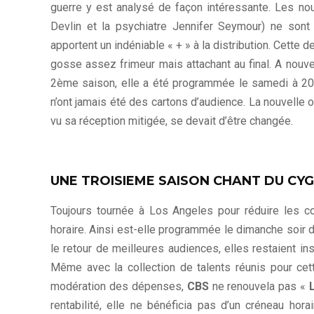
guerre y est analysé de façon intéressante. Les n
Devlin et la psychiatre Jennifer Seymour) ne sont p
apportent un indéniable « + » à la distribution. Cett
gosse assez frimeur mais attachant au final. A nouve
2ème saison, elle a été programmée le samedi à 2
n’ont jamais été des cartons d’audience. La nouvelle 
vu sa réception mitigée, se devait d’être changée.
UNE TROISIEME SAISON CHANT DU CY
Toujours tournée à Los Angeles pour réduire les c
horaire. Ainsi est-elle programmée le dimanche soir 
le retour de meilleures audiences, elles restaient insu
Même avec la collection de talents réunis pour cett
modération des dépenses,
CBS
ne renouvela pas «
rentabilité, elle ne bénéficia pas d’un créneau hor