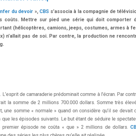
enfer du devoir
»,
CBS
s’associa à la compagnie de télévisi
es coûts. Mettre sur pied une série qui doit comporter 
rtant (hélicoptères, camions, jeeps, costumes, armes à fe
 n’allait pas de soi. Par contre, la production ne rencont
g.
. L’esprit de camaraderie prédominait comme à l’écran. Par contr
rait la somme de 2 millions 700.000 dollars. Somme très élev
nt, une somme « normale » quand on considère qu’il se devait 
 que les épisodes suivants. Le but étant de séduire le spectate
 le premier épisode ne coûta « que » 2 millions de dollars.
C
une des séries les plus chères qu’elle ait réalisée.