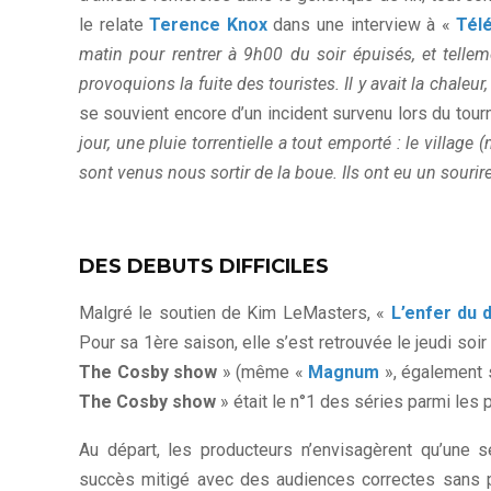
le relate
Terence Knox
dans une interview à «
Télé
matin pour rentrer à 9h00 du soir épuisés, et telle
provoquions la fuite des touristes. Il y avait la chaleur
se souvient encore d’un incident survenu lors du tou
jour, une pluie torrentielle a tout emporté : le villag
sont venus nous sortir de la boue. Ils ont eu un sour
DES DEBUTS DIFFICILES
Malgré le soutien de Kim LeMasters, «
L’enfer du 
Pour sa 1ère saison, elle s’est retrouvée le jeudi so
The Cosby show
» (même «
Magnum
», également 
The Cosby show
» était le n°1 des séries parmi les
Au départ, les producteurs n’envisagèrent qu’une s
succès mitigé avec des audiences correctes sans p