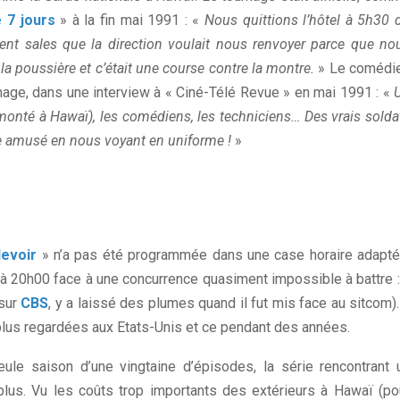
 7 jours
» à la fin mai 1991 : «
Nous quittions l’hôtel à 5h30 
ment sales que la direction voulait nous renvoyer parce que no
, la poussière et c’était une course contre la montre.
» Le comédi
rnage, dans une interview à « Ciné-Télé Revue » en mai 1991 : «
e (monté à Hawaï), les comédiens, les techniciens… Des vrais solda
ire amusé en nous voyant en uniforme !
»
devoir
» n’a pas été programmée dans une case horaire adapté
ir à 20h00 face à une concurrence quasiment impossible à battre :
sur
CBS
, y a laissé des plumes quand il fut mis face au sitcom).
 plus regardées aux Etats-Unis et ce pendant des années.
eule saison d’une vingtaine d’épisodes, la série rencontrant 
lus. Vu les coûts trop importants des extérieurs à Hawaï (po