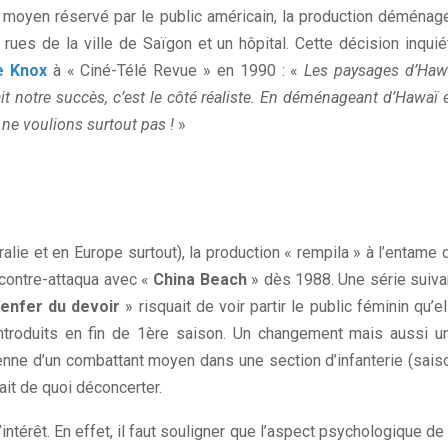
il moyen réservé par le public américain, la production déménag
ues de la ville de Saïgon et un hôpital. Cette décision inquié
e Knox
à « Ciné-Télé Revue » en 1990 : «
Les paysages d’Haw
t notre succès, c’est le côté réaliste. En déménageant d’Hawaï 
 ne voulions surtout pas !
»
alie et en Europe surtout), la production « rempila » à l’entame 
 contre-attaqua avec «
China Beach
» dès 1988. Une série suiva
’enfer du devoir
» risquait de voir partir le public féminin qu’el
introduits en fin de 1ère saison. Un changement mais aussi u
ienne d’un combattant moyen dans une section d’infanterie (sais
it de quoi déconcerter.
ntérêt. En effet, il faut souligner que l’aspect psychologique de 