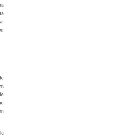
ea
ta
aï
en
de
nt
le
ne
on
la