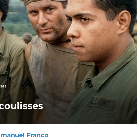
sses
 coulisses
manuel Francq