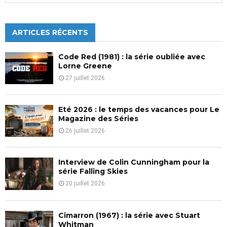
a
S
r
c
ARTICLES RÉCENTS
E
h
f
A
Code Red (1981) : la série oubliée avec
o
Lorne Greene
r
R
27 juillet 2026
:
C
Eté 2026 : le temps des vacances pour Le
H
Magazine des Séries
26 juillet 2026
Interview de Colin Cunningham pour la
série Falling Skies
20 juillet 2026
Cimarron (1967) : la série avec Stuart
Whitman