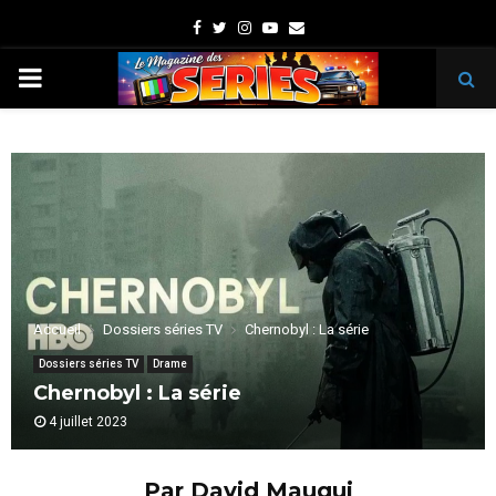
Facebook
Twitter
Instagram
Youtube
Email
PRIMARY
MENU
Accueil
Dossiers séries TV
Chernobyl : La série
Dossiers séries TV
Drame
Chernobyl : La série
4 juillet 2023
Par David Mauqui