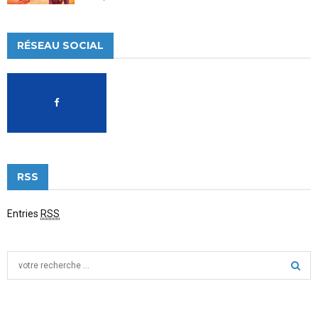
RÉSEAU SOCIAL
RSS
Entries
RSS
S
e
a
S
r
c