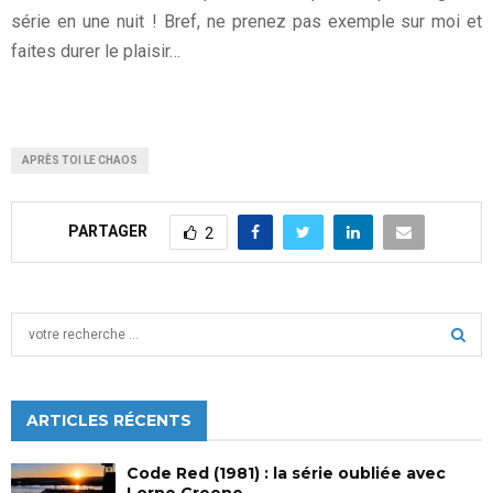
série en une nuit ! Bref, ne prenez pas exemple sur moi et
faites durer le plaisir…
APRÈS TOI LE CHAOS
PARTAGER
2
S
e
a
S
r
c
ARTICLES RÉCENTS
E
h
f
A
Code Red (1981) : la série oubliée avec
o