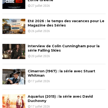
Lorne Greene
r
R
27 juillet 2026
:
C
Eté 2026 : le temps des vacances pour Le
H
Magazine des Séries
26 juillet 2026
Interview de Colin Cunningham pour la
série Falling Skies
20 juillet 2026
Cimarron (1967) : la série avec Stuart
Whitman
17 juillet 2026
Aquarius (2015) : la série avec David
Duchovny
17 juillet 2026