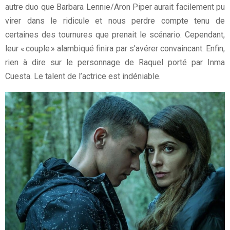
autre duo que Barbara Lennie/Aron Piper aurait facilement pu
virer dans le ridicule et nous perdre compte tenu de
certaines des tournures que prenait le scénario. Cependant,
leur « couple » alambiqué finira par s'avérer convaincant. Enfin,
rien à dire sur le personnage de Raquel porté par Inma
Cuesta. Le talent de l’actrice est indéniable.