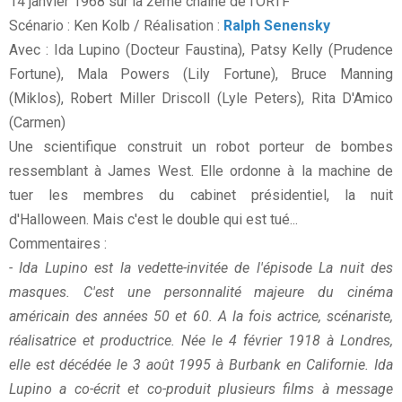
14 janvier 1968 sur la 2ème chaîne de l'ORTF
Scénario : Ken Kolb / Réalisation :
Ralph Senensky
Avec : Ida Lupino (Docteur Faustina), Patsy Kelly (Prudence
Fortune), Mala Powers (Lily Fortune), Bruce Manning
(Miklos), Robert Miller Driscoll (Lyle Peters), Rita D'Amico
(Carmen)
Une scientifique construit un robot porteur de bombes
ressemblant à James West. Elle ordonne à la machine de
tuer les membres du cabinet présidentiel, la nuit
d'Halloween. Mais c'est le double qui est tué...
Commentaires :
- Ida Lupino est la vedette-invitée de l'épisode La nuit des
masques. C'est une personnalité majeure du cinéma
américain des années 50 et 60. A la fois actrice, scénariste,
réalisatrice et productrice. Née le 4 février 1918 à Londres,
elle est décédée le 3 août 1995 à Burbank en Californie. Ida
Lupino a co-écrit et co-produit plusieurs films à message