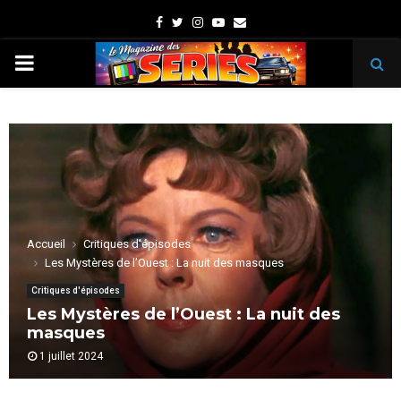
Facebook
Twitter
Instagram
Youtube
Email
PRIMARY
MENU
Accueil
Critiques d'épisodes
Les Mystères de l’Ouest : La nuit des masques
Critiques d'épisodes
Les Mystères de l’Ouest : La nuit des
masques
1 juillet 2024