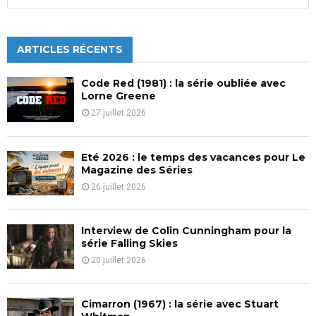
e
a
S
r
c
ARTICLES RÉCENTS
E
h
f
A
Code Red (1981) : la série oubliée avec
o
Lorne Greene
r
R
27 juillet 2026
:
C
Eté 2026 : le temps des vacances pour Le
H
Magazine des Séries
26 juillet 2026
Interview de Colin Cunningham pour la
série Falling Skies
20 juillet 2026
Cimarron (1967) : la série avec Stuart