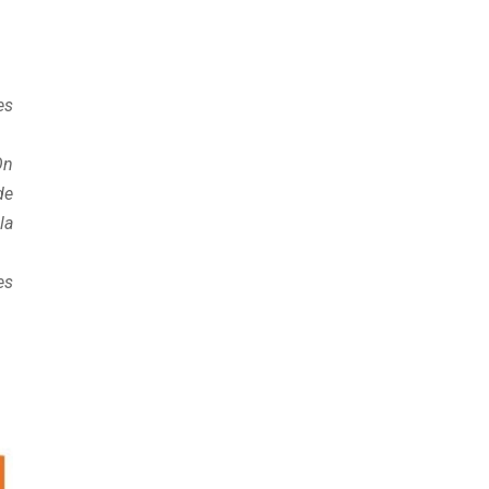
es
On
de
la
es