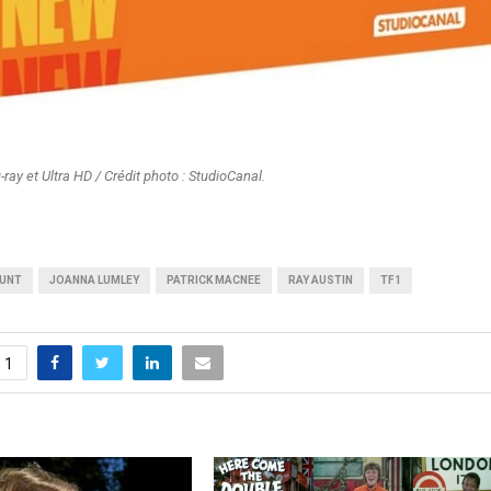
ay et Ultra HD / Crédit photo : StudioCanal.
HUNT
JOANNA LUMLEY
PATRICK MACNEE
RAY AUSTIN
TF1
1