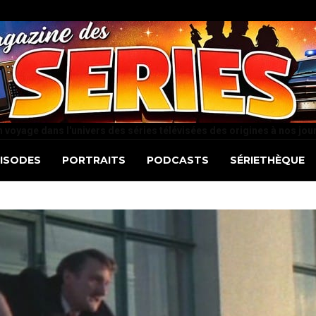
 voyage dans l'univers des séries télévisées des origines à nos jou
PISODES
PORTRAITS
PODCASTS
SÉRIETHÈQUE