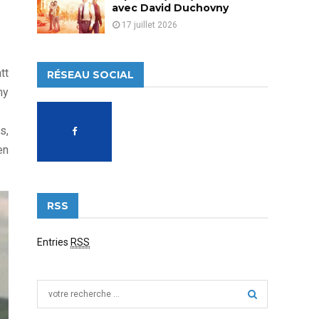
avec David Duchovny
17 juillet 2026
tt
RÉSEAU SOCIAL
my
s,
en
RSS
Entries
RSS
S
e
a