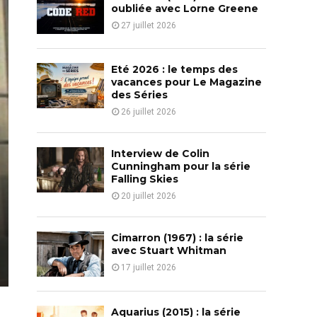
o
oubliée avec Lorne Greene
r
R
27 juillet 2026
:
C
Eté 2026 : le temps des
H
vacances pour Le Magazine
des Séries
26 juillet 2026
Interview de Colin
Cunningham pour la série
Falling Skies
20 juillet 2026
Cimarron (1967) : la série
avec Stuart Whitman
17 juillet 2026
Aquarius (2015) : la série