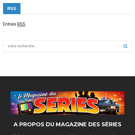
RSS
Entries
RSS
S
e
a
S
r
c
E
h
f
A
o
r
R
:
C
H
A PROPOS DU MAGAZINE DES SÉRIES