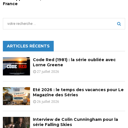
France
S
e
a
S
r
c
ARTICLES RÉCENTS
E
h
f
A
Code Red (1981) : la série oubliée avec
o
Lorne Greene
r
R
27 juillet 2026
:
C
Eté 2026 : le temps des vacances pour Le
H
Magazine des Séries
26 juillet 2026
Interview de Colin Cunningham pour la
série Falling Skies