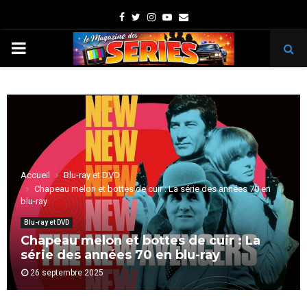
Facebook
Twitter
Instagram
Youtube
Email
PRIMARY
MENU
Accueil
Blu-ray et DVD
Chapeau melon et bottes de cuir : La série des années 70 en
blu-ray
Blu-ray et DVD
Chapeau melon et bottes de cuir : La
série des années 70 en blu-ray
26 septembre 2025