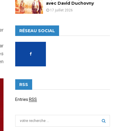
avec David Duchovny
17 juillet 2026
er
RÉSEAU SOCIAL
ar
es
en
RSS
Entries
RSS
S
e
a