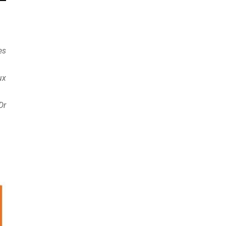
es
ux
Dr