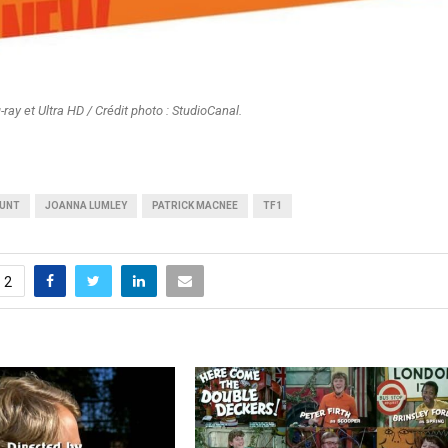
ay et Ultra HD / Crédit photo : StudioCanal.
HUNT
JOANNA LUMLEY
PATRICK MACNEE
TF1
2