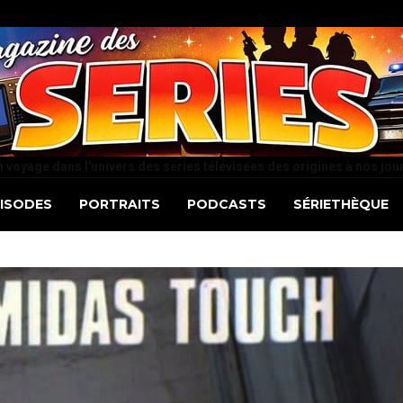
 voyage dans l'univers des séries télévisées des origines à nos jou
PISODES
PORTRAITS
PODCASTS
SÉRIETHÈQUE