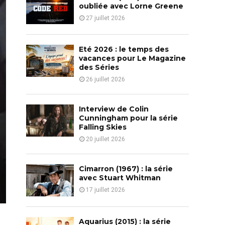
o
oubliée avec Lorne Greene
r
R
27 juillet 2026
:
C
Eté 2026 : le temps des
H
vacances pour Le Magazine
des Séries
26 juillet 2026
Interview de Colin
Cunningham pour la série
Falling Skies
20 juillet 2026
Cimarron (1967) : la série
avec Stuart Whitman
17 juillet 2026
Aquarius (2015) : la série