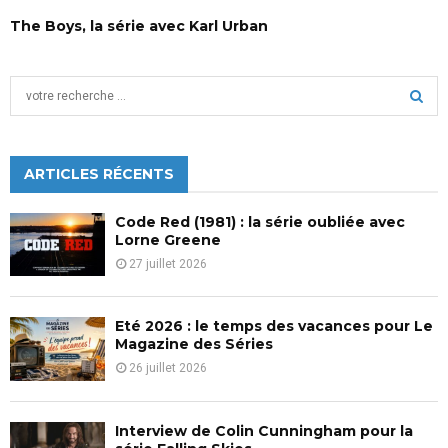
The Boys, la série avec Karl Urban
S
e
a
S
r
c
ARTICLES RÉCENTS
E
h
f
A
Code Red (1981) : la série oubliée avec
o
Lorne Greene
r
R
27 juillet 2026
:
C
Eté 2026 : le temps des vacances pour Le
H
Magazine des Séries
26 juillet 2026
Interview de Colin Cunningham pour la