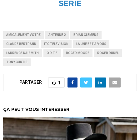
SERIE
AMICALEMENT VÔTRE
ANTENNE 2
BRIAN CLEMENS
CLAUDE BERTRAND
ITC TELEVISION
LA UNE EST À VOUS
LAURENCE NAISMITH
O.R.T.F.
ROGER MOORE
ROGER RUDEL
TONY CURTIS
PARTAGER
1
ÇA PEUT VOUS INTERESSER