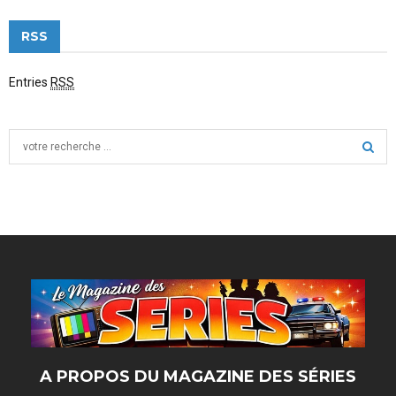
RSS
Entries
RSS
S
e
a
S
r
c
E
h
f
A
o
r
R
:
C
H
A PROPOS DU MAGAZINE DES SÉRIES