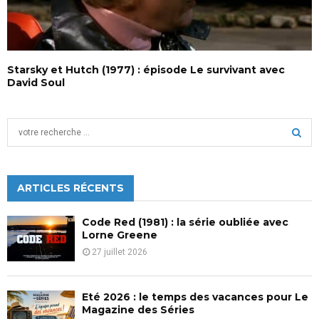
Starsky et Hutch (1977) : épisode Le survivant avec
David Soul
S
e
a
S
r
c
ARTICLES RÉCENTS
E
h
f
A
Code Red (1981) : la série oubliée avec
o
Lorne Greene
r
R
27 juillet 2026
:
C
Eté 2026 : le temps des vacances pour Le
H
Magazine des Séries