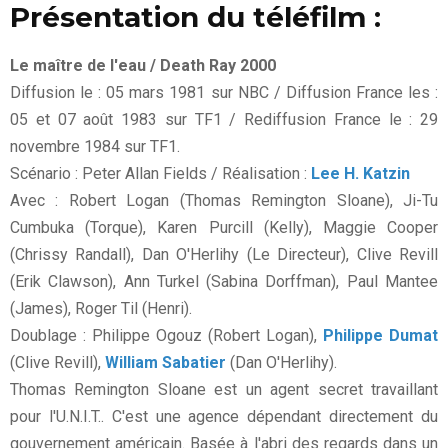
Présentation du téléfilm :
Le maître de l'eau / Death Ray 2000
Diffusion le : 05 mars 1981 sur NBC / Diffusion France les :
05 et 07 août 1983 sur TF1 / Rediffusion France le : 29
novembre 1984 sur TF1.
Scénario : Peter Allan Fields / Réalisation :
Lee H. Katzin
Avec : Robert Logan (Thomas Remington Sloane), Ji-Tu
Cumbuka (Torque), Karen Purcill (Kelly), Maggie Cooper
(Chrissy Randall), Dan O'Herlihy (Le Directeur), Clive Revill
(Erik Clawson), Ann Turkel (Sabina Dorffman), Paul Mantee
(James), Roger Til (Henri).
Doublage : Philippe Ogouz (Robert Logan),
Philippe Dumat
(Clive Revill),
William Sabatier
(Dan O'Herlihy).
Thomas Remington Sloane est un agent secret travaillant
pour l'U.N.I.T.. C'est une agence dépendant directement du
gouvernement américain. Basée à l'abri des regards dans un