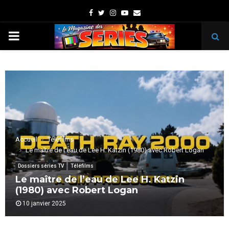
Facebook
Twitter
Instagram
Youtube
Email
PRIMARY
MENU
Accueil
Téléfilms
Le maître de l’eau de Lee H. Katzin (1980) avec Robert Logan
Dossiers séries TV
Téléfilms
Le maître de l’eau de Lee H. Katzin
(1980) avec Robert Logan
10 janvier 2025