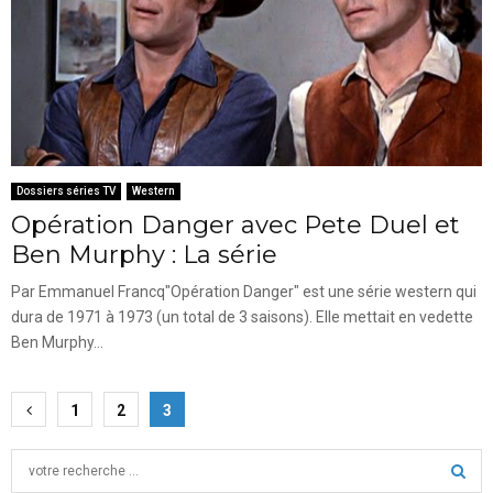
Dossiers séries TV
Western
Opération Danger avec Pete Duel et
Ben Murphy : La série
Par Emmanuel Francq"Opération Danger" est une série western qui
dura de 1971 à 1973 (un total de 3 saisons). Elle mettait en vedette
Ben Murphy...
Pagination
1
2
3
des
S
publications
e