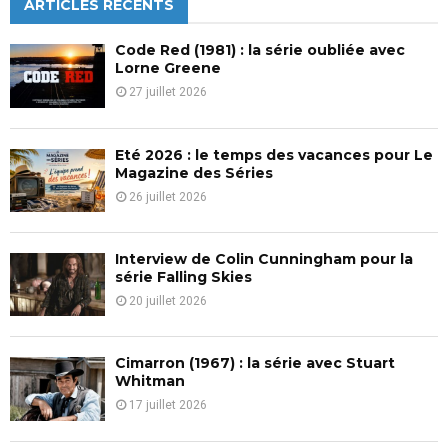
c
ARTICLES RÉCENTS
E
h
f
A
Code Red (1981) : la série oubliée avec
o
Lorne Greene
r
R
27 juillet 2026
:
C
Eté 2026 : le temps des vacances pour Le
H
Magazine des Séries
26 juillet 2026
Interview de Colin Cunningham pour la
série Falling Skies
20 juillet 2026
Cimarron (1967) : la série avec Stuart
Whitman
17 juillet 2026