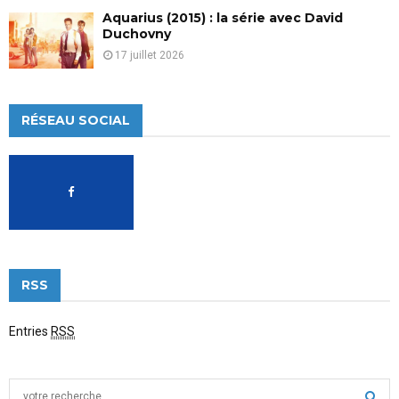
Aquarius (2015) : la série avec David
Duchovny
17 juillet 2026
RÉSEAU SOCIAL
RSS
Entries
RSS
S