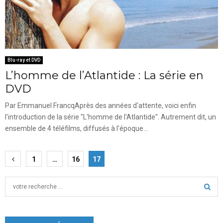
Blu-ray et DVD
L’homme de l’Atlantide : La série en
DVD
Par Emmanuel FrancqAprès des années d'attente, voici enfin
l'introduction de la série "L'homme de l'Atlantide". Autrement dit, un
ensemble de 4 téléfilms, diffusés à l'époque...
Pagination
1
…
16
17
des
S
publications
e
a
S
r