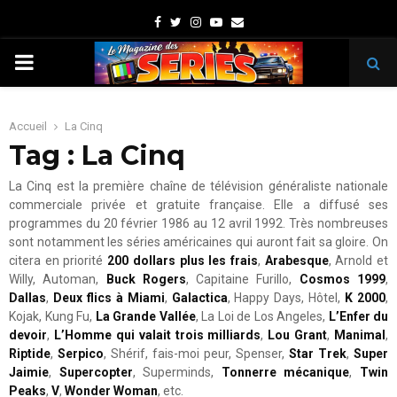
Facebook
Twitter
Instagram
Youtube
Email
PRIMARY
MENU
Accueil
La Cinq
Tag : La Cinq
La Cinq est la première chaîne de télévision généraliste nationale
commerciale privée et gratuite française. Elle a diffusé ses
programmes du 20 février 1986 au 12 avril 1992. Très nombreuses
sont notamment les séries américaines qui auront fait sa gloire. On
citera en priorité
200 dollars plus les frais
,
Arabesque
, Arnold et
Willy, Automan,
Buck Rogers
, Capitaine Furillo,
Cosmos 1999
,
Dallas
,
Deux flics à Miami
,
Galactica
, Happy Days, Hôtel,
K 2000
,
Kojak, Kung Fu,
La Grande Vallée
, La Loi de Los Angeles,
L’Enfer du
devoir
,
L’Homme qui valait trois milliards
,
Lou Grant
,
Manimal
,
Riptide
,
Serpico
, Shérif, fais-moi peur, Spenser,
Star Trek
,
Super
Jaimie
,
Supercopter
, Superminds,
Tonnerre mécanique
,
Twin
Peaks
,
V
,
Wonder Woman
, etc.