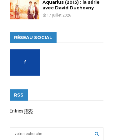
Aquarius (2015) : la série
avec David Duchovny
17 juillet 2026
RÉSEAU SOCIAL
RSS
Entries
RSS
S
e