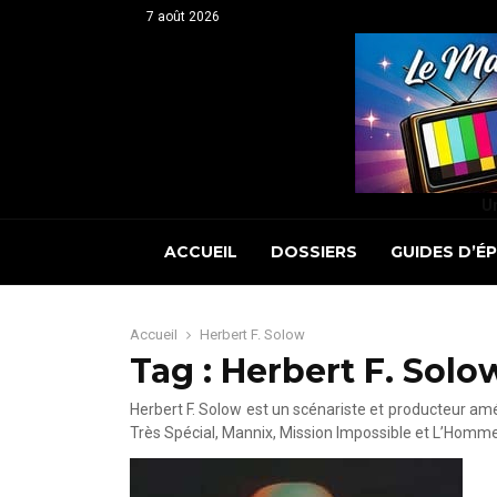
7 août 2026
Un
ACCUEIL
DOSSIERS
GUIDES D’É
Accueil
Herbert F. Solow
Tag : Herbert F. Solo
Herbert F. Solow est un scénariste et producteur amé
Très Spécial, Mannix, Mission Impossible et L’Homme 