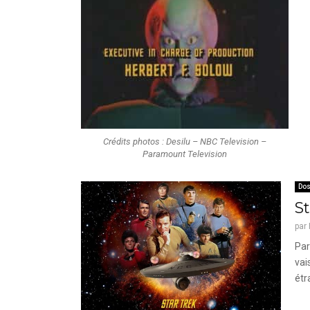
Crédits photos : Desilu – NBC Television –
Paramount Television
Dos
St
par
Par
vai
étr