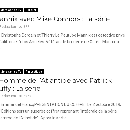
siers séries TV
Policier
annix avec Mike Connors : La série
Rédaction
8221
 Christophe Dordain et Thierry Le PeutJoe Mannix est détective privé
Californie, à Los Angeles. Vétéran de la guerre de Corée, Mannix a
..
siers séries TV
Fantastique
’Homme de l’Atlantide avec Patrick
ffy : La série
Rédaction
2979
 Emmanuel FrancqPRESENTATION DU COFFRETLe 2 octobre 2019,
 Editions sort un superbe coffret reprenant l'intégrale de la série
homme de l'Atlantide". Après la sortie...