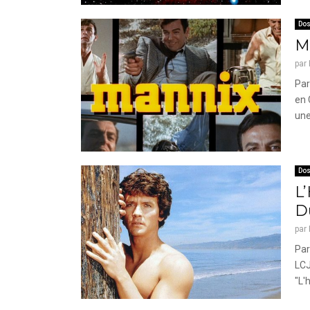
Dos
M
par
Par
en 
une.
Dos
L
Du
par
Par
LCJ
"L'