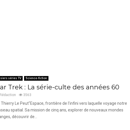
siers séries TV
Science-fiction
ar Trek : La série-culte des années 60
Rédaction
3563
 Thierry Le Peut"Espace, frontière de l'infini vers laquelle voyage notre
sseau spatial. Sa mission de cinq ans, explorer de nouveaux mondes
anges, découvrir de...