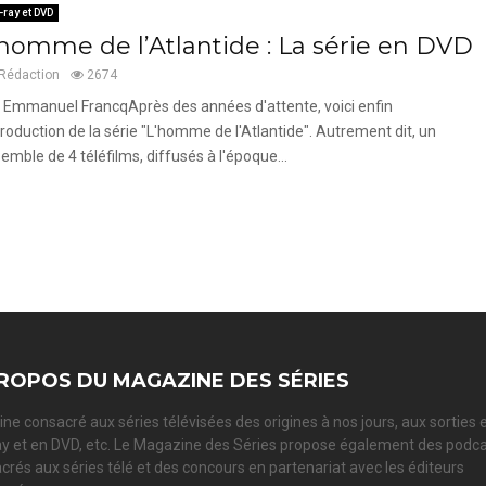
-ray et DVD
’homme de l’Atlantide : La série en DVD
Rédaction
2674
 Emmanuel FrancqAprès des années d'attente, voici enfin
ntroduction de la série "L'homme de l'Atlantide". Autrement dit, un
emble de 4 téléfilms, diffusés à l'époque...
ROPOS DU MAGAZINE DES SÉRIES
ne consacré aux séries télévisées des origines à nos jours, aux sorties 
ay et en DVD, etc. Le Magazine des Séries propose également des podc
crés aux séries télé et des concours en partenariat avec les éditeurs