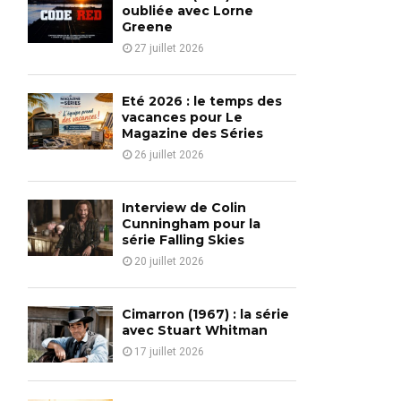
o
oubliée avec Lorne
r
Greene
R
:
27 juillet 2026
C
H
Eté 2026 : le temps des
vacances pour Le
Magazine des Séries
26 juillet 2026
Interview de Colin
Cunningham pour la
série Falling Skies
20 juillet 2026
Cimarron (1967) : la série
avec Stuart Whitman
17 juillet 2026