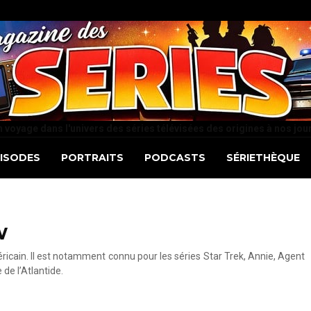
 voyage dans l'univers des séries télévisées des origines à nos jou
PISODES
PORTRAITS
PODCASTS
SÉRIETHÈQUE
w
ricain. Il est notamment connu pour les séries Star Trek, Annie, Agent
de l’Atlantide.