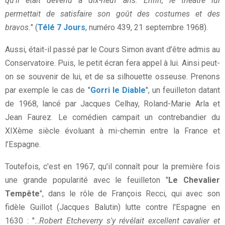
qu'il était devenu à dix-neuf ans. Enfin, le théâtre lui
permettait de satisfaire son goût des costumes et des
bravos.
" (
Télé 7 Jours
, numéro 439, 21 septembre 1968).
Aussi, était-il passé par le Cours Simon avant d’être admis au
Conservatoire. Puis, le petit écran fera appel à lui. Ainsi peut-
on se souvenir de lui, et de sa silhouette osseuse. Prenons
par exemple le cas de "
Gorri le Diable
", un feuilleton datant
de 1968, lancé par Jacques Celhay, Roland-Marie Arla et
Jean Faurez. Le comédien campait un contrebandier du
XIXème siècle évoluant à mi-chemin entre la France et
l’Espagne.
Toutefois, c'est en 1967, qu'il connaît pour la première fois
une grande popularité avec le feuilleton "
Le Chevalier
Tempête
", dans le rôle de François Recci, qui avec son
fidèle Guillot (Jacques Balutin) lutte contre l'Espagne en
1630 : "...
Robert Etcheverry s'y révélait excellent cavalier et