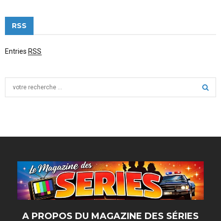
RSS
Entries
RSS
S
e
a
S
r
c
E
h
f
A
o
r
R
:
C
H
A PROPOS DU MAGAZINE DES SÉRIES