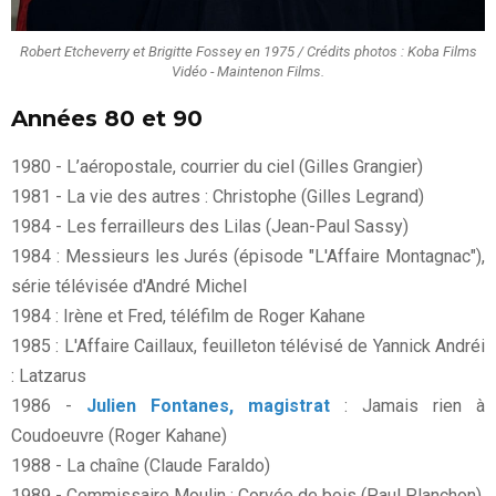
Robert Etcheverry et Brigitte Fossey en 1975 / Crédits photos : Koba Films
Vidéo - Maintenon Films.
Années 80 et 90
1980 - L’aéropostale, courrier du ciel (Gilles Grangier)
1981 - La vie des autres : Christophe (Gilles Legrand)
1984 - Les ferrailleurs des Lilas (Jean-Paul Sassy)
1984 : Messieurs les Jurés (épisode "L'Affaire Montagnac"),
série télévisée d'André Michel
1984 : Irène et Fred, téléfilm de Roger Kahane
1985 : L'Affaire Caillaux, feuilleton télévisé de Yannick Andréi
: Latzarus
1986 -
Julien Fontanes, magistrat
: Jamais rien à
Coudoeuvre (Roger Kahane)
1988 - La chaîne (Claude Faraldo)
1989 - Commissaire Moulin : Corvée de bois (Paul Planchon)