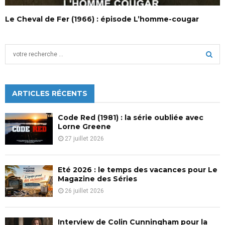
Le Cheval de Fer (1966) : épisode L’homme-cougar
S
e
a
S
r
c
ARTICLES RÉCENTS
E
h
f
A
Code Red (1981) : la série oubliée avec
o
Lorne Greene
r
R
27 juillet 2026
:
C
Eté 2026 : le temps des vacances pour Le
H
Magazine des Séries
26 juillet 2026
Interview de Colin Cunningham pour la