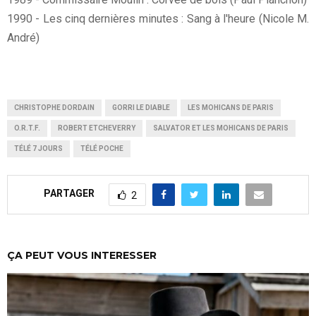
1990 - Les cinq dernières minutes : Sang à l'heure (Nicole M.
André)
CHRISTOPHE DORDAIN
GORRI LE DIABLE
LES MOHICANS DE PARIS
O.R.T.F.
ROBERT ETCHEVERRY
SALVATOR ET LES MOHICANS DE PARIS
TÉLÉ 7 JOURS
TÉLÉ POCHE
PARTAGER
2
ÇA PEUT VOUS INTERESSER