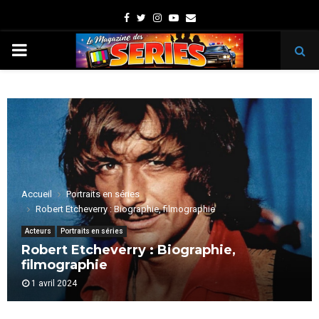
Facebook
Twitter
Instagram
Youtube
Email
PRIMARY
MENU
Accueil
Portraits en séries
Robert Etcheverry : Biographie, filmographie
Acteurs
Portraits en séries
Robert Etcheverry : Biographie,
filmographie
1 avril 2024