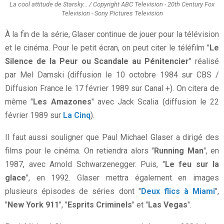
La cool attitude de Starsky... / Copyright ABC Television - 20th Century Fox
Television - Sony Pictures Television
À la fin de la série, Glaser continue de jouer pour la télévision
et le cinéma. Pour le petit écran, on peut citer le téléfilm "
Le
Silence de la Peur ou Scandale au Pénitencier
" réalisé
par Mel Damski (diffusion le 10 octobre 1984 sur CBS /
Diffusion France le 17 février 1989 sur Canal +). On citera de
même "
Les Amazones
" avec Jack Scalia (diffusion le 22
février 1989 sur
La Cinq
).
Il faut aussi souligner que Paul Michael Glaser a dirigé des
films pour le cinéma. On retiendra alors "
Running Man
", en
1987, avec Arnold Schwarzenegger. Puis, "
Le feu sur la
glace
", en 1992. Glaser mettra également en images
plusieurs épisodes de séries dont "
Deux flics à Miami
",
"
New York 911
", "
Esprits Criminels
" et "
Las Vegas
".