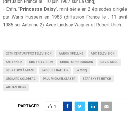
(diffusion France le : 10 juin 1987 sur La Cinq).
- Enfin, "
Princesse Daisy
", mini-série en 2 épisodes dirigée
par Waris Hussein en 1983 (diffusion France le : 11 avril
1985 sur Antenne 2). Avec Lindsay Wagner et Robert Urich.
20TH CENTURY FOX TELEVISION
AARON SPELLING
ABC TELEVISION
ANTENNE 2
CBS TELEVISION
CHRISTOPHE DORDAIN
DAVID SOUL
DEUX FLICS À MIAMI
JACQUES BALUTIN
LA CINQ
LEONARD GOLDBERG
PAUL MICHAEL GLASER
STARSKY ET HUTCH
WILLIAM BLINN
PARTAGER
1