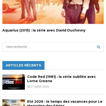
Aquarius (2015) : la série avec David Duchovny
S
e
a
S
r
c
ARTICLES RÉCENTS
E
h
f
A
Code Red (1981) : la série oubliée avec
o
Lorne Greene
r
R
27 juillet 2026
:
C
Eté 2026 : le temps des vacances pour Le
H
Magazine des Séries