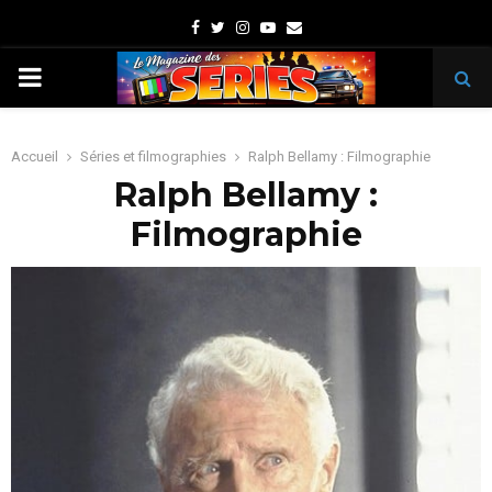
Facebook
Twitter
Instagram
Youtube
Email
PRIMARY
MENU
Accueil
Séries et filmographies
Ralph Bellamy : Filmographie
Ralph Bellamy :
Filmographie