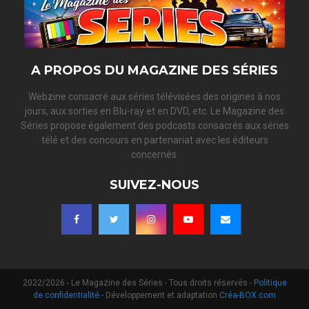
A PROPOS DU MAGAZINE DES SÉRIES
Webzine consacré aux séries télévisées des origines à nos
jours, aux sorties en Blu-ray et en DVD, etc. Le Magazine des
Séries propose également des podcasts consacrés aux séries
télé et des concours en partenariat avec les éditeurs
concernés.
SUIVEZ-NOUS
2022/2026 - Le Magazine des Séries - Tous droits réservés -
Politique
de confidentialité
- Développement et adaptation
Créa-BOX.com