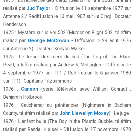
1975 : La recherche des dieux (Search for the Gods, téléfilm
réalisé par
Jud Taylor
- Diffusion le 11 septembre 1977 sur
Antenne 2 / Rediffusion le 13 mai 1987 sur La Cinq) : Docteur
Henderson
1975 : Mystère sur le vol 502 (Murder on Flight 502, téléfilm
réalisé par
George McCowan
- Diffusion le 29 août 1976
sur Antenne 2) : Docteur Kenyon Walker
1975 : Le trésor des mers du sud (The Log of The Black
Pearl, téléfilm réalisé par Andrew V. McLaglen - Diffusion le
4 septembre 1977 sur TF1 / Rediffusion le 6 janvier 1980
sur TF1) : Capitaine Fitzsimmons
1976 :
Cannon
(série télévisée avec William Conrad) :
Benjamin Holbrook
1976 : Cauchemar au pénitencier (Nightmare in Badham
County, téléfilm réalisé par
John Llewellyn Moxey
) : Le juge
1976 : L'enfant bulle (The Boy in the Plastic Bubble, téléfilm
réalisé par Randal Kleiser - Diffusion le 27 novembre 1978