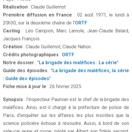
Réalisation
: Claude Guillemot
Première diffusion en France
: 02 août 1971, le lundi à
20h30, sur la deuxième chaîne de l'
ORTF
Casting
: Léo Campion, Marc Lamole, Jean-Claude Balard,
Jacques François
Création
: Claude Guillemot, Claude Nahon.
Crédits photographiques
:
ORTF
Notre dossier
: "
La brigade des maléfices : La série
"
Guide des épisodes
: "
La brigade des maléfices, la série
: Guide des épisodes
"
Fiche mise à jour le
: 26 février 2025
Synopsis
: l'inspecteur Paumier est le chef de la brigade des
maléfices. Ainsi, est-il chargé à la préfecture de police de
Paris, d'enquêter sur les affaires les plus insolites que la
science policière échoue à résoudre. Aussi, à bord de son
side-car jaune et rouge, piloté par Albert son fidèle second,