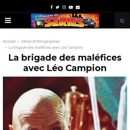
Facebook
Twitter
Instagram
Youtube
Email
PRIMARY
MENU
Accueil
Séries et filmographies
La brigade des maléfices avec Léo Campion
La brigade des maléfices
avec Léo Campion