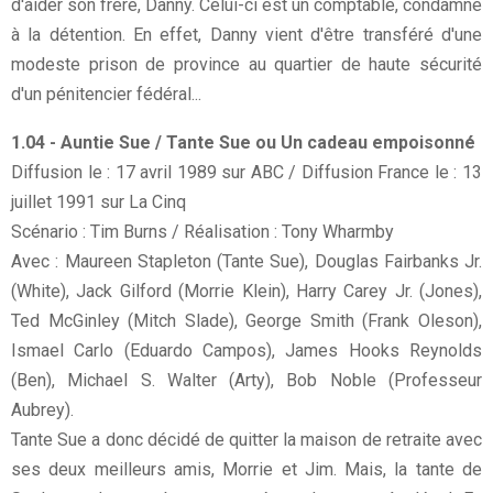
d'aider son frère, Danny. Celui-ci est un comptable, condamné
à la détention. En effet, Danny vient d'être transféré d'une
modeste prison de province au quartier de haute sécurité
d'un pénitencier fédéral...
1.04 - Auntie Sue / Tante Sue ou Un cadeau empoisonné
Diffusion le : 17 avril 1989 sur ABC / Diffusion France le : 13
juillet 1991 sur La Cinq
Scénario : Tim Burns / Réalisation : Tony Wharmby
Avec : Maureen Stapleton (Tante Sue), Douglas Fairbanks Jr.
(White), Jack Gilford (Morrie Klein), Harry Carey Jr. (Jones),
Ted McGinley (Mitch Slade), George Smith (Frank Oleson),
Ismael Carlo (Eduardo Campos), James Hooks Reynolds
(Ben), Michael S. Walter (Arty), Bob Noble (Professeur
Aubrey).
T
ante Sue a donc décidé de quitter la maison de retraite avec
ses deux meilleurs amis, Morrie et Jim. Mais, la tante de