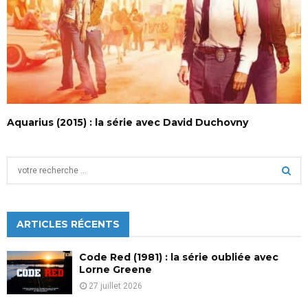
Aquarius (2015) : la série avec David Duchovny
S
e
a
S
r
c
ARTICLES RÉCENTS
E
h
f
A
Code Red (1981) : la série oubliée avec
o
Lorne Greene
r
R
27 juillet 2026
:
C