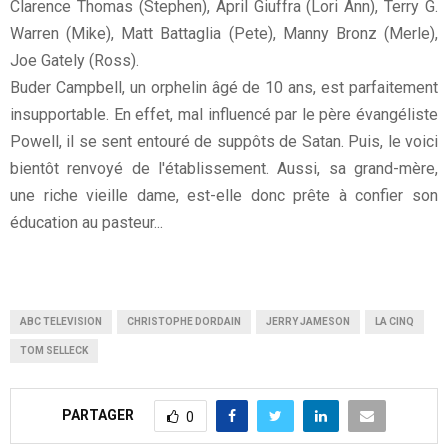
Clarence Thomas (Stephen), April Giuffra (Lori Ann), Terry G.
Warren (Mike), Matt Battaglia (Pete), Manny Bronz (Merle),
Joe Gately (Ross).
Buder Campbell, un orphelin âgé de 10 ans, est parfaitement
insupportable. En effet, mal influencé par le père évangéliste
Powell, il se sent entouré de suppôts de Satan. Puis, le voici
bientôt renvoyé de l'établissement. Aussi, sa grand-mère,
une riche vieille dame, est-elle donc prête à confier son
éducation au pasteur...
ABC TELEVISION
CHRISTOPHE DORDAIN
JERRY JAMESON
LA CINQ
TOM SELLECK
PARTAGER
0