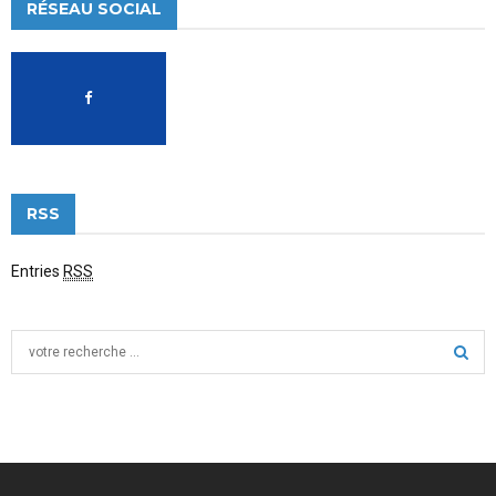
RÉSEAU SOCIAL
RSS
Entries
RSS
S
e
a
S
r
c
E
h
f
A