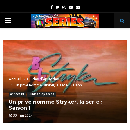
Facebook
Twitter
Instagram
Youtube
Email
PRIMARY
MENU
Accueil
Guides d'épisodes
Un privé nommé Stryker, la série : Saison 1
Années 80
Guides d'épisodes
Un privé nommé Stryker, la série :
Saison 1
30 mai 2024