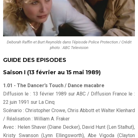
Deborah Raffin et Burt Reynolds dans l'épisode Police Protection / Crédit
photo : ABC Television
GUIDE DES EPISODES
Saison I (13 février au 15 mai 1989)
1.01 - The Dancer’s Touch / Dance macabre
Diffusion le : 13 février 1989 sur ABC / Diffusion France le :
22 juin 1991 sur La Cinq
Scénario : Christopher Crowe, Chris Abbott et Walter Klenhard
/ Réalisation : William A. Fraker
Avec : Helen Shaver (Diane Decker), David Hunt (Len Stalhut),
Kristy Swanson (Lynn Ellingsworth), Abe Vigoda (Clayton