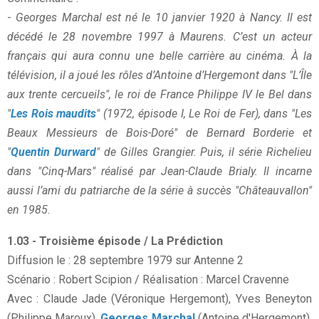
-
Georges Marchal est né le 10 janvier 1920 à Nancy. Il est
décédé le 28 novembre 1997 à Maurens. C’est un acteur
français qui aura connu une belle carrière au cinéma. À la
télévision, il a joué les rôles d’Antoine d’Hergemont dans "L’Île
aux trente cercueils", le roi de France Philippe IV le Bel dans
"
Les Rois maudits
" (1972, épisode I, Le Roi de Fer), dans "Les
Beaux Messieurs de Bois-Doré" de Bernard Borderie et
"
Quentin Durward
" de Gilles Grangier. Puis, il série Richelieu
dans "Cinq-Mars" réalisé par Jean-Claude Brialy. Il incarne
aussi l’ami du patriarche de la série à succès "Châteauvallon"
en 1985.
1.03 - Troisième épisode / La Prédiction
Diffusion le : 28 septembre 1979 sur Antenne 2
Scénario : Robert Scipion / Réalisation : Marcel Cravenne
Avec : Claude Jade (Véronique Hergemont), Yves Beneyton
(Philippe Maroux),
Georges Marchal
(Antoine d'Hergemont),