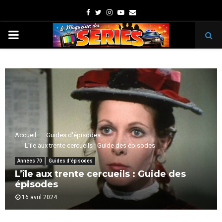
Facebook
Twitter
Instagram
Youtube
Email
PRIMARY
MENU
Accueil
Guides d'épisodes
L’île aux trente cercueils : Guide des épisodes
Années 70
Guides d'épisodes
L’île aux trente cercueils : Guide des
épisodes
16 avril 2024