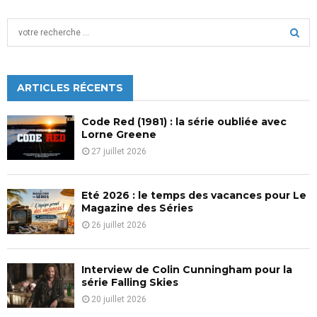
S
e
a
S
r
c
ARTICLES RÉCENTS
E
h
f
A
Code Red (1981) : la série oubliée avec
o
Lorne Greene
r
R
27 juillet 2026
:
C
Eté 2026 : le temps des vacances pour Le
H
Magazine des Séries
26 juillet 2026
Interview de Colin Cunningham pour la
série Falling Skies
20 juillet 2026