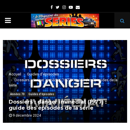
Facebook
Twitter
Instagram
Youtube
Email
PRIMARY
MENU
Accueil
Guides d'épisodes
Dossiers : danger immédiat (1977) : guide des épisodes de la
série
Années 70
Guides d'épisodes
Dossiers : danger immédiat (1977) :
guide des épisodes de la série
9 décembre 2024