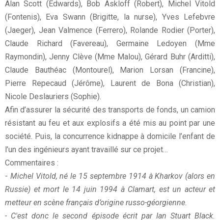
Alan Scott (Edwards), Bob Askloff (Robert), Michel Vitold
(Fontenis), Eva Swann (Brigitte, la nurse), Yves Lefebvre
(Jaeger), Jean Valmence (Ferrero), Rolande Rodier (Porter),
Claude Richard (Favereau), Germaine Ledoyen (Mme
Raymondin), Jenny Clève (Mme Malou), Gérard Buhr (Arditti),
Claude Bauthéac (Montourel), Marion Lorsan (Francine),
Pierre Repecaud (Jérôme), Laurent de Bona (Christian),
Nicole Deslauriers (Sophie).
Afin d’assurer la sécurité des transports de fonds, un camion
résistant au feu et aux explosifs a été mis au point par une
société. Puis, la concurrence kidnappe à domicile l’enfant de
l’un des ingénieurs ayant travaillé sur ce projet…
Commentaires :
-
Michel Vitold, né le 15 septembre 1914 à Kharkov (alors en
Russie) et mort le 14 juin 1994 à Clamart, est un acteur et
metteur en scène français d’origine russo-géorgienne.
- C'est donc le second épisode écrit par Ian Stuart Black.