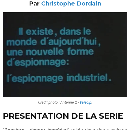
Par
Christophe Dordain
Crédit photo : Antenne 2 -
Télécip
.
PRESENTATION DE LA SERIE
"
Dossiers : danger immédiat
" relate donc des aventures