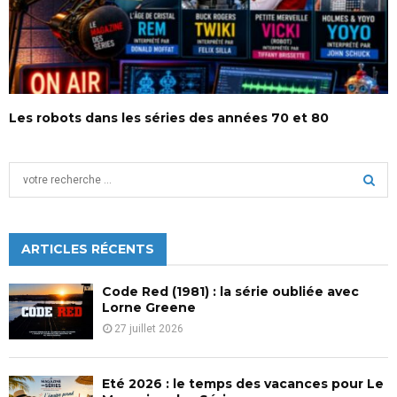
Les robots dans les séries des années 70 et 80
S
e
a
S
r
c
ARTICLES RÉCENTS
E
h
f
A
Code Red (1981) : la série oubliée avec
o
Lorne Greene
r
R
27 juillet 2026
:
C
Eté 2026 : le temps des vacances pour Le
H