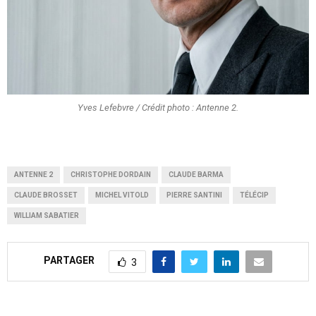
Yves Lefebvre / Crédit photo : Antenne 2.
ANTENNE 2
CHRISTOPHE DORDAIN
CLAUDE BARMA
CLAUDE BROSSET
MICHEL VITOLD
PIERRE SANTINI
TÉLÉCIP
WILLIAM SABATIER
PARTAGER
3