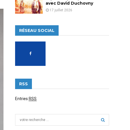
avec David Duchovny
17 juillet 2026
RÉSEAU SOCIAL
RSS
Entries
RSS
S
e
a