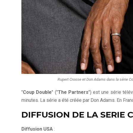
Rupert Crosse et Don Adams dans la série Coup
"
Coup Double
" ("
The Partners
") est une série tél
minutes. La série a été créée par Don Adams. En Franc
DIFFUSION DE LA SERIE
Diffusion USA
: