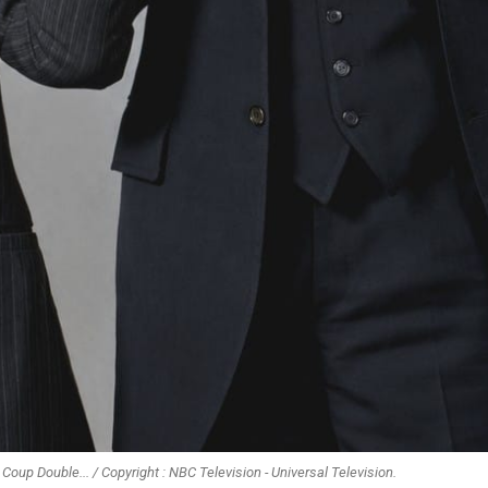
 Coup Double... / Copyright : NBC Television - Universal Television.