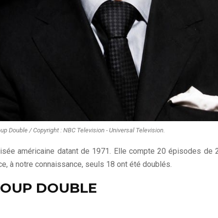
 Double / Copyright : NBC Television - Universal Television.
évisée américaine datant de 1971. Elle compte 20 épisodes de 
e, à notre connaissance, seuls 18 ont été doublés.
 COUP DOUBLE