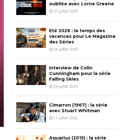
o
oubliée avec Lorne Greene
r
R
27 juillet 2026
:
C
Eté 2026 : le temps des
H
vacances pour Le Magazine
des Séries
26 juillet 2026
Interview de Colin
Cunningham pour la série
Falling Skies
20 juillet 2026
Cimarron (1967) : la série
avec Stuart Whitman
17 juillet 2026
Aquarius (2015) : la série