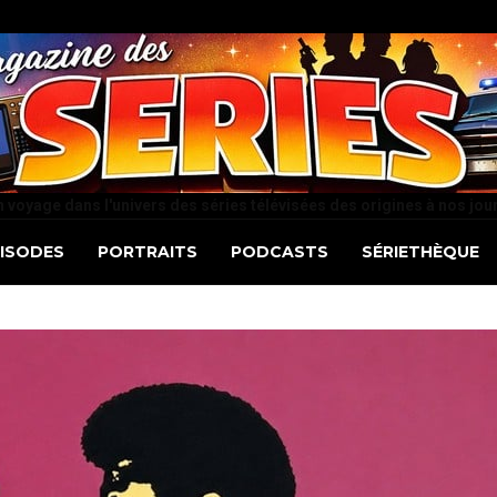
 voyage dans l'univers des séries télévisées des origines à nos jou
PISODES
PORTRAITS
PODCASTS
SÉRIETHÈQUE