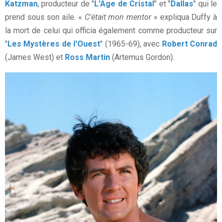
Katzman
, producteur de "
L'Age de Cristal
" et "
Dallas
" qui le
prend sous son aile. «
C'était mon mentor
» expliqua Duffy à
la mort de celui qui officia également comme producteur sur
"
Les Mystères de l'Ouest
" (1965-69), avec
Robert Conrad
(James West) et
Ross Martin
(Artemus Gordon).