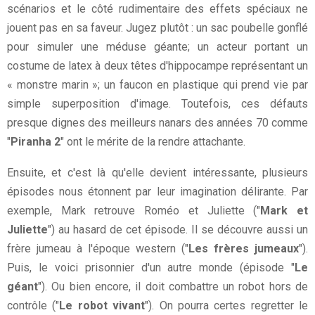
scénarios et le côté rudimentaire des effets spéciaux ne
jouent pas en sa faveur. Jugez plutôt : un sac poubelle gonflé
pour simuler une méduse géante; un acteur portant un
costume de latex à deux têtes d'hippocampe représentant un
« monstre marin »; un faucon en plastique qui prend vie par
simple superposition d'image. Toutefois, ces défauts
presque dignes des meilleurs nanars des années 70 comme
"
Piranha 2
" ont le mérite de la rendre attachante.
Ensuite, et c'est là qu'elle devient intéressante, plusieurs
épisodes nous étonnent par leur imagination délirante. Par
exemple, Mark retrouve Roméo et Juliette ("
Mark et
Juliette
") au hasard de cet épisode. Il se découvre aussi un
frère jumeau à l'époque western ("
Les frères jumeaux
").
Puis, le voici prisonnier d'un autre monde (épisode "
Le
géant
"). Ou bien encore, il doit combattre un robot hors de
contrôle ("
Le robot vivant
"). On pourra certes regretter le