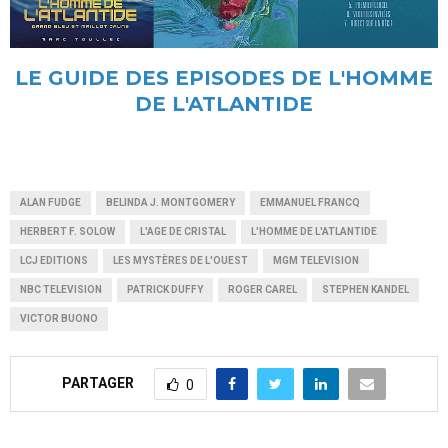
LE GUIDE DES EPISODES DE L'HOMME
DE L'ATLANTIDE
ALAN FUDGE
BELINDA J. MONTGOMERY
EMMANUEL FRANCQ
HERBERT F. SOLOW
L'AGE DE CRISTAL
L'HOMME DE L'ATLANTIDE
LCJ EDITIONS
LES MYSTÈRES DE L'OUEST
MGM TELEVISION
NBC TELEVISION
PATRICK DUFFY
ROGER CAREL
STEPHEN KANDEL
VICTOR BUONO
PARTAGER
0