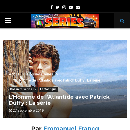
Facebook
Twitter
Instagram
Youtube
Email
PRIMARY
MENU
Accueil
Dossiers séries TV
L’Homme de l’Atlantide avec Patrick Duffy : La série
Dossiers séries TV
Fantastique
L’Homme de l’Atlantide avec Patrick
Duffy : La série
27 septembre 2019
Par
Emmanuel Francq