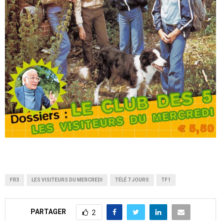
FR3
LES VISITEURS DU MERCREDI
TÉLÉ 7 JOURS
TF1
PARTAGER
2