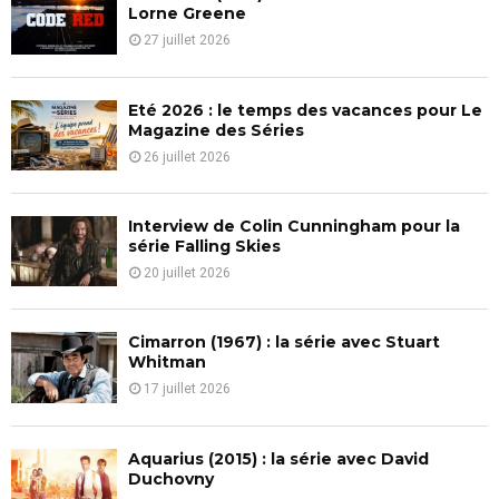
o
Lorne Greene
r
R
27 juillet 2026
:
C
Eté 2026 : le temps des vacances pour Le
H
Magazine des Séries
26 juillet 2026
Interview de Colin Cunningham pour la
série Falling Skies
20 juillet 2026
Cimarron (1967) : la série avec Stuart
Whitman
17 juillet 2026
Aquarius (2015) : la série avec David
Duchovny