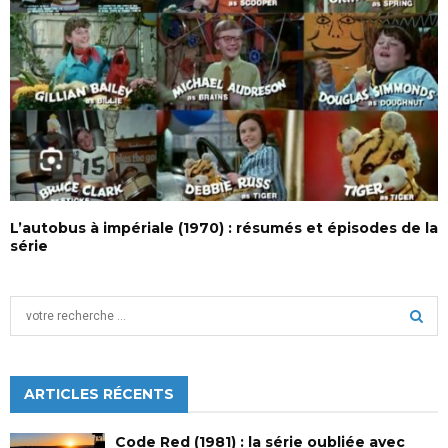
L’autobus à impériale (1970) : résumés et épisodes de la
série
S
e
a
S
r
c
ARTICLES RÉCENTS
E
h
f
A
Code Red (1981) : la série oubliée avec