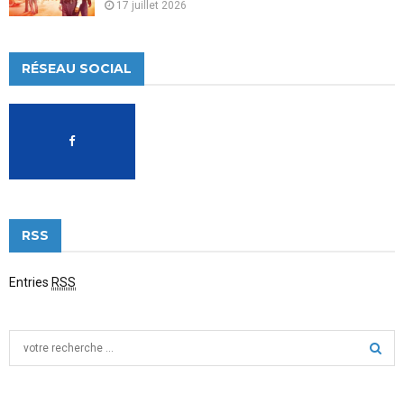
17 juillet 2026
RÉSEAU SOCIAL
RSS
Entries
RSS
S
e
a
S
r