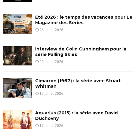
:
C
Eté 2026 : le temps des vacances pour Le
H
Magazine des Séries
26 juillet 2026
Interview de Colin Cunningham pour la
série Falling Skies
20 juillet 2026
Cimarron (1967) : la série avec Stuart
Whitman
17 juillet 2026
Aquarius (2015) : la série avec David
Duchovny
17 juillet 2026