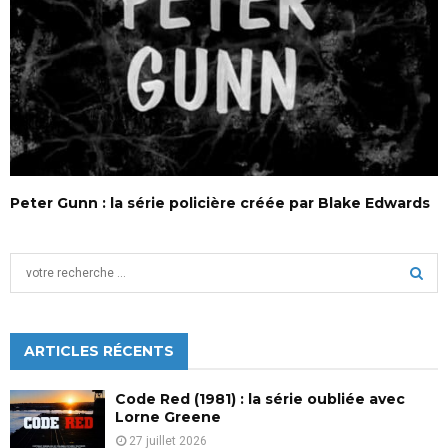
Peter Gunn : la série policière créée par Blake Edwards
S
e
a
S
r
c
ARTICLES RÉCENTS
E
h
f
A
Code Red (1981) : la série oubliée avec
o
Lorne Greene
r
R
27 juillet 2026