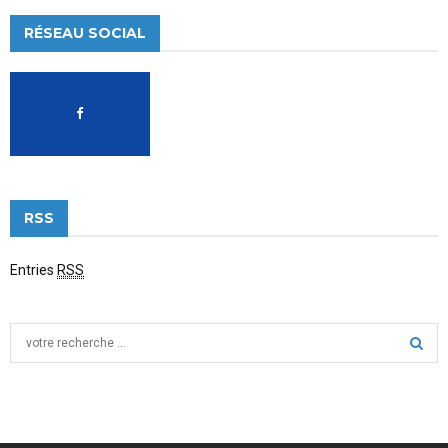
RÉSEAU SOCIAL
RSS
Entries
RSS
S
e
a
S
r
c
E
h