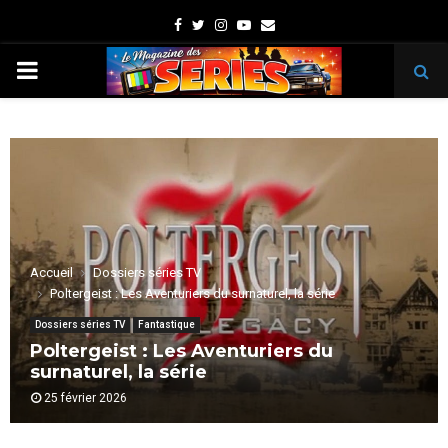
Facebook
Twitter
Instagram
Youtube
Email
PRIMARY
MENU
Accueil
Dossiers séries TV
Poltergeist : Les Aventuriers du surnaturel, la série
Dossiers séries TV
Fantastique
Poltergeist : Les Aventuriers du
surnaturel, la série
25 février 2026