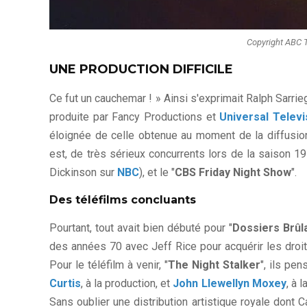
Copyright ABC T
UNE PRODUCTION DIFFICILE
Ce fut un cauchemar ! » Ainsi s'exprimait Ralph Sarrieg
produite par Fancy Productions et
Universal Televi
éloignée de celle obtenue au moment de la diffusion 
est, de très sérieux concurrents lors de la saison 
Dickinson sur
NBC
), et le "
CBS Friday Night Show
".
Des téléfilms concluants
Pourtant, tout avait bien débuté pour "
Dossiers Brûl
des années 70 avec Jeff Rice pour acquérir les droit
Pour le téléfilm à venir, "
The Night Stalker
", ils pe
Curtis
, à la production, et
John Llewellyn Moxey
, à 
Sans oublier une distribution artistique royale dont C