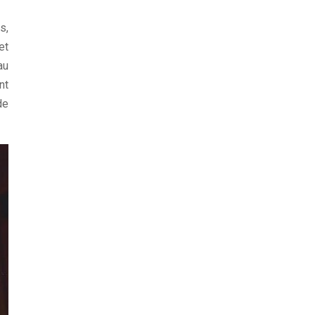
s,
et
au
nt
de