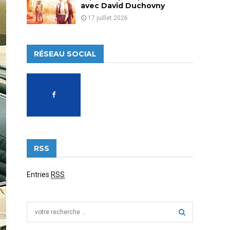
avec David Duchovny
17 juillet 2026
RÉSEAU SOCIAL
RSS
Entries
RSS
S
e
a