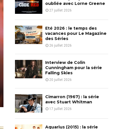
o
oubliée avec Lorne Greene
r
R
27 juillet 2026
:
C
Eté 2026 : le temps des
H
vacances pour Le Magazine
des Séries
26 juillet 2026
Interview de Colin
Cunningham pour la série
Falling Skies
20 juillet 2026
Cimarron (1967) : la série
avec Stuart Whitman
17 juillet 2026
Aquarius (2015) : la série