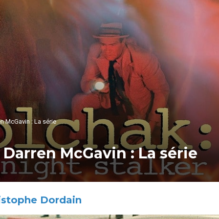
n McGavin : La série
 Darren McGavin : La série
istophe Dordain