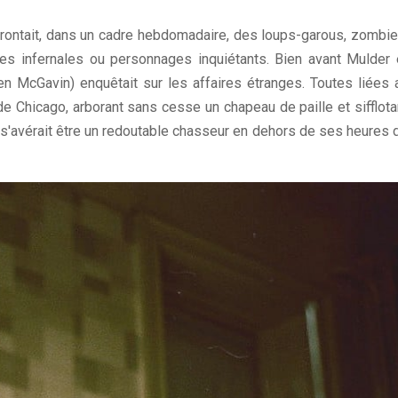
ffrontait, dans un cadre hebdomadaire, des loups-garous, zombie
ures infernales ou personnages inquiétants. Bien avant Mulder 
ren McGavin) enquêtait sur les affaires étranges. Toutes liées 
de Chicago, arborant sans cesse un chapeau de paille et sifflota
s'avérait être un redoutable chasseur en dehors de ses heures 