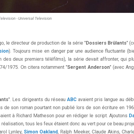
elevision - Universal Television
o, le directeur de production de la série "
Dossiers Brûlants
" (c
sion
). Toujours mise en danger par une audience fluctuante (bi
des deux premiers téléfilms), la série devait affronter, qui pl
1974/1975. On citera notamment "
Sergent Anderson
" (avec Ang
ants
". Les dirigeants du réseau
ABC
avaient pris langue au déb
s de son roman pourtant non publié lors de son écriture en 196
nsaient à Richard Matheson pour en rédiger le script. Ajoutons
D
la réalisation, tous les feux étaient donc au vert pour ce beau proje
arol Lynley,
Simon Oakland
, Ralph Meeker, Claude Akins, Charl