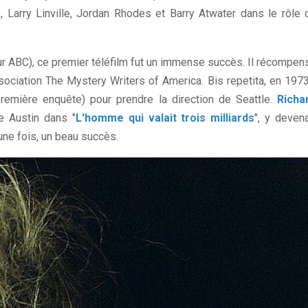
 Larry Linville, Jordan Rhodes et Barry Atwater dans le rôle 
sur ABC), ce premier téléfilm fut un immense succès. Il récompen
sociation The Mystery Writers of America. Bis repetita, en 1973
première enquête) pour prendre la direction de Seattle.
Richa
e Austin dans "
L'homme qui valait trois milliards
", y devena
 une fois, un beau succès.