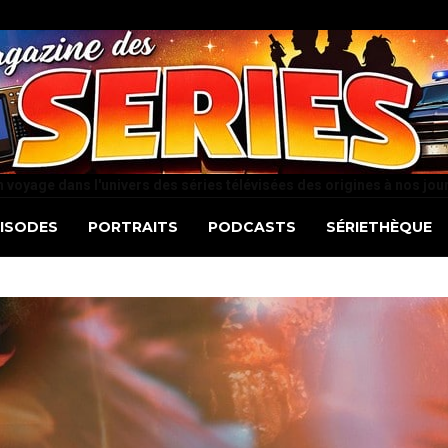
 voyage dans l'univers des séries télévisées des origines à nos jou
PISODES
PORTRAITS
PODCASTS
SÉRIETHÈQUE