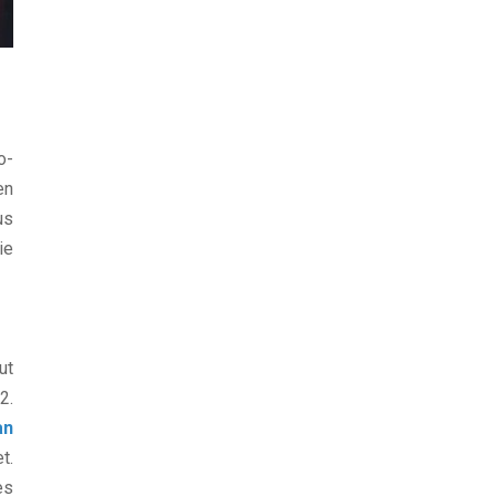
o-
en
us
ie
ut
2.
an
t.
es