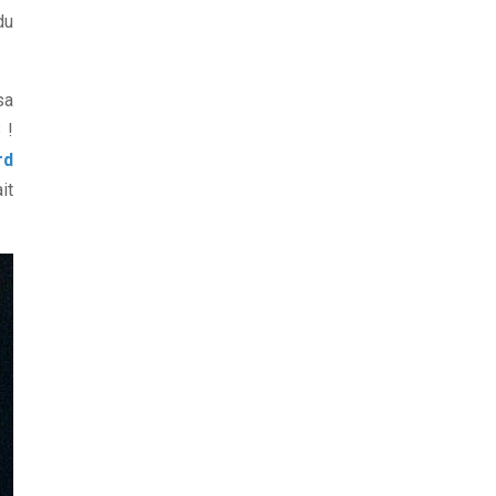
du
sa
 !
rd
it