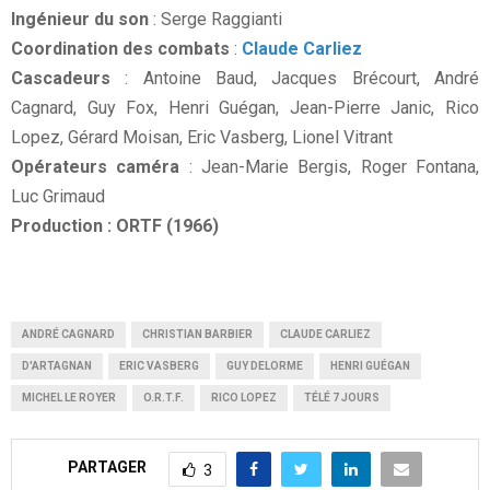
Ingénieur du son
: Serge Raggianti
Coordination des combats
:
Claude Carliez
Cascadeurs
: Antoine Baud, Jacques Brécourt, André
Cagnard, Guy Fox, Henri Guégan, Jean-Pierre Janic, Rico
Lopez, Gérard Moisan, Eric Vasberg, Lionel Vitrant
Opérateurs caméra
: Jean-Marie Bergis, Roger Fontana,
Luc Grimaud
Production : ORTF (1966)
ANDRÉ CAGNARD
CHRISTIAN BARBIER
CLAUDE CARLIEZ
D'ARTAGNAN
ERIC VASBERG
GUY DELORME
HENRI GUÉGAN
MICHEL LE ROYER
O.R.T.F.
RICO LOPEZ
TÉLÉ 7 JOURS
PARTAGER
3