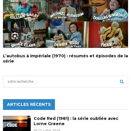
L’autobus à impériale (1970) : résumés et épisodes de la
série
S
e
a
S
r
c
ARTICLES RÉCENTS
E
h
f
A
Code Red (1981) : la série oubliée avec
o
Lorne Greene
r
R
27 juillet 2026