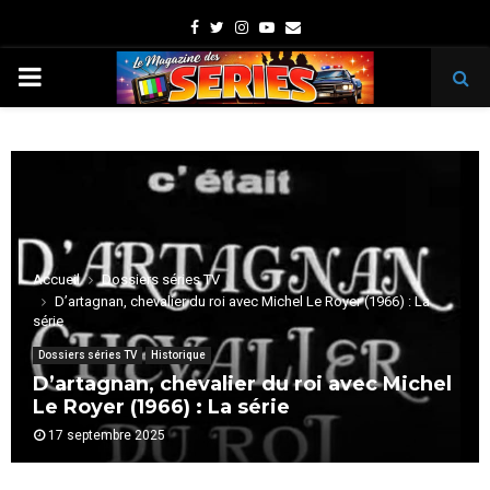
Facebook
Twitter
Instagram
Youtube
Email
PRIMARY
MENU
Accueil
Dossiers séries TV
D’artagnan, chevalier du roi avec Michel Le Royer (1966) : La
série
Dossiers séries TV
Historique
D’artagnan, chevalier du roi avec Michel
Le Royer (1966) : La série
17 septembre 2025