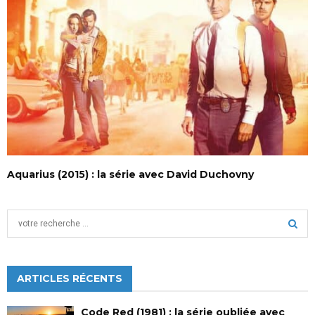
Aquarius (2015) : la série avec David Duchovny
S
e
a
S
r
c
ARTICLES RÉCENTS
E
h
f
A
Code Red (1981) : la série oubliée avec