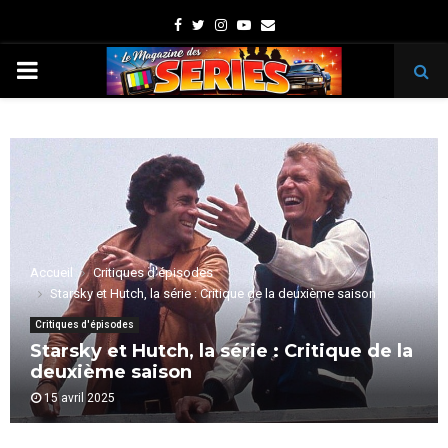
Facebook
Twitter
Instagram
Youtube
Email
PRIMARY
MENU
Accueil
Critiques d'épisodes
Starsky et Hutch, la série : Critique de la deuxième saison
Critiques d'épisodes
Starsky et Hutch, la série : Critique de la
deuxième saison
15 avril 2025