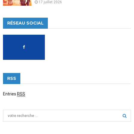
17 juillet 2026
RÉSEAU SOCIAL
RSS
Entries
RSS
S
e
a
S
r