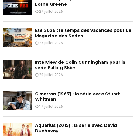
o
Lorne Greene
r
R
27 juillet 2026
:
C
Eté 2026 : le temps des vacances pour Le
H
Magazine des Séries
26 juillet 2026
Interview de Colin Cunningham pour la
série Falling Skies
20 juillet 2026
Cimarron (1967) : la série avec Stuart
Whitman
17 juillet 2026
Aquarius (2015) : la série avec David
Duchovny