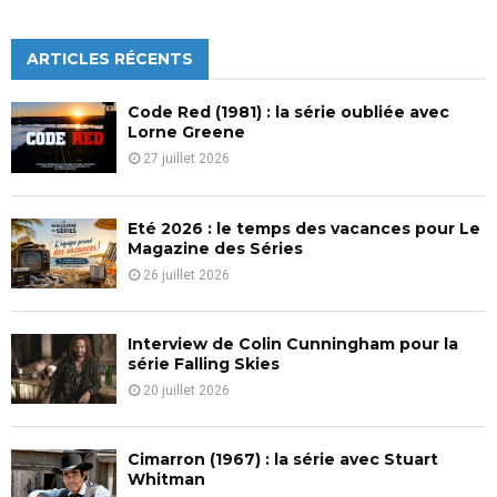
a
S
r
c
ARTICLES RÉCENTS
E
h
f
A
Code Red (1981) : la série oubliée avec
o
Lorne Greene
r
R
27 juillet 2026
:
C
Eté 2026 : le temps des vacances pour Le
H
Magazine des Séries
26 juillet 2026
Interview de Colin Cunningham pour la
série Falling Skies
20 juillet 2026
Cimarron (1967) : la série avec Stuart
Whitman