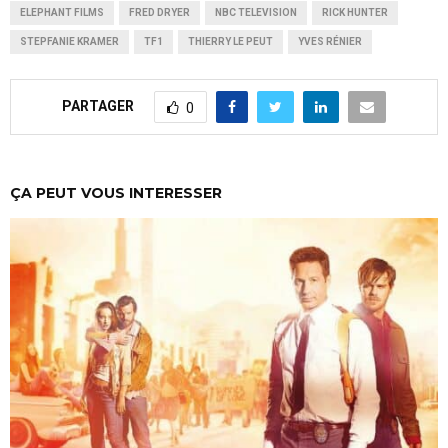
ELEPHANT FILMS
FRED DRYER
NBC TELEVISION
RICK HUNTER
STEPFANIE KRAMER
TF1
THIERRY LE PEUT
YVES RÉNIER
PARTAGER
0
ÇA PEUT VOUS INTERESSER