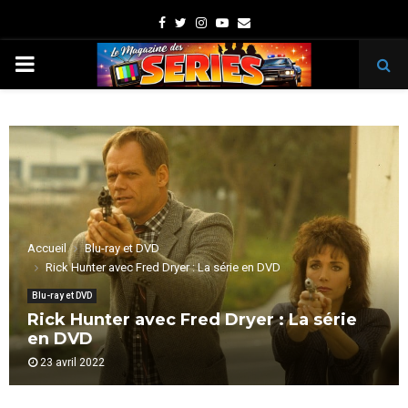
Facebook
Twitter
Instagram
Youtube
Email
PRIMARY
MENU
Accueil
Blu-ray et DVD
Rick Hunter avec Fred Dryer : La série en DVD
Blu-ray et DVD
Rick Hunter avec Fred Dryer : La série
en DVD
23 avril 2022