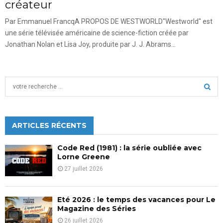
créateur
Par Emmanuel FrancqA PROPOS DE WESTWORLD"Westworld" est
une série télévisée américaine de science-fiction créée par
Jonathan Nolan et Lisa Joy, produite par J. J. Abrams...
S
e
a
S
r
c
ARTICLES RÉCENTS
E
h
f
A
Code Red (1981) : la série oubliée avec
o
Lorne Greene
r
R
27 juillet 2026
:
C
Eté 2026 : le temps des vacances pour Le
H
Magazine des Séries
26 juillet 2026