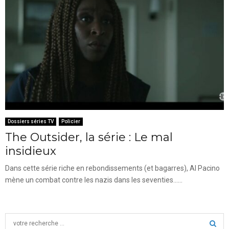
Dossiers séries TV
Policier
The Outsider, la série : Le mal
insidieux
Dans cette série riche en rebondissements (et bagarres), Al Pacino
mène un combat contre les nazis dans les seventies......
S
e