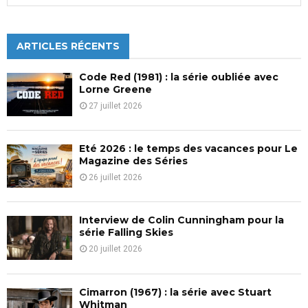
a
S
r
c
ARTICLES RÉCENTS
E
h
f
A
Code Red (1981) : la série oubliée avec
o
Lorne Greene
r
R
27 juillet 2026
:
C
Eté 2026 : le temps des vacances pour Le
H
Magazine des Séries
26 juillet 2026
Interview de Colin Cunningham pour la
série Falling Skies
20 juillet 2026
Cimarron (1967) : la série avec Stuart
Whitman