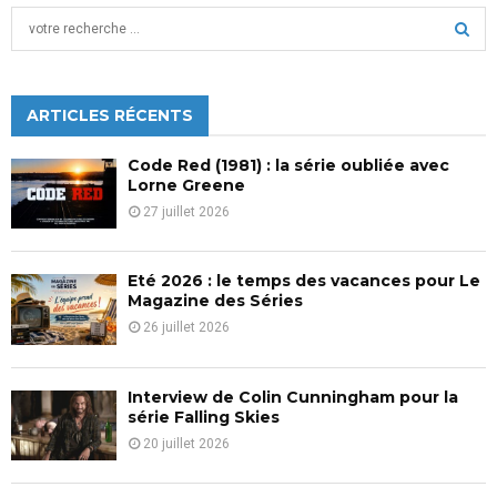
S
e
a
S
r
c
ARTICLES RÉCENTS
E
h
f
A
Code Red (1981) : la série oubliée avec
o
Lorne Greene
r
R
27 juillet 2026
:
C
Eté 2026 : le temps des vacances pour Le
H
Magazine des Séries
26 juillet 2026
Interview de Colin Cunningham pour la
série Falling Skies
20 juillet 2026