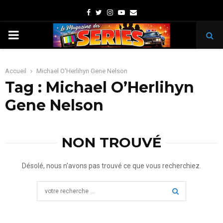
Facebook
Twitter
Instagram
Youtube
Email
PRIMARY
MENU
Accueil
Michael O'Herlihyn Gene Nelson
Tag : Michael O’Herlihyn
Gene Nelson
NON TROUVÉ
Désolé, nous n'avons pas trouvé ce que vous recherchiez.
Search
for:
SEARCH