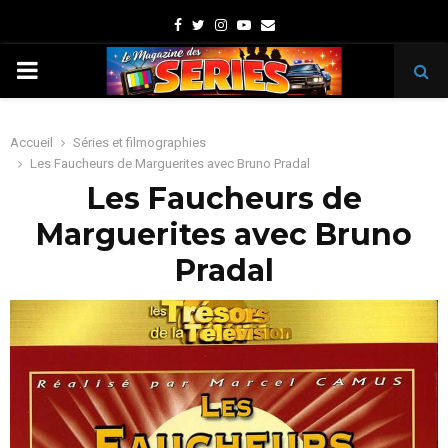
Facebook
Twitter
Instagram
Youtube
Email
PRIMARY
MENU
Accueil
Séries et filmographies
Les Faucheurs de Marguerites avec Bruno Pradal
Les Faucheurs de
Marguerites avec Bruno
Pradal