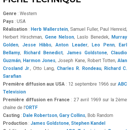
Genre
: Western
Pays
: USA
Réalisation
:
Herb Wallerstein
, Samuel Fuller, Paul Henreid,
Herbert Hirschman,
Gene Nelson
, Laslo Benedek,
Murray
Golden
,
Jesse Hibbs
,
Anton Leader
,
Leo Penn
,
Earl
Bellamy
,
Richard Benedict
,
James Goldstone
,
Claudio
Guzmán
,
Harmon Jones
, Joseph Kane, Robert Totten,
Alan
Crosland Jr
., Otto Lang,
Charles R. Rondeau
,
Richard C.
Sarafian
Première diffusion aux USA
: 12 septembre 1966 sur
ABC
Television
Première diffusion en France
: 27 avril 1969 sur la 2ème
chaîne de l'
ORTF
Casting
:
Dale Robertson
,
Gary Collins
, Bob Random
Production
:
James Goldstone
,
Stephen Kandel