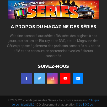
A PROPOS DU MAGAZINE DES SÉRIES
Webzine consacré aux séries télévisées des origines à nos
jours, aux sorties en Blu-ray et en DVD, etc. Le Magazine des
Séries propose également des podcasts consacrés aux séries
télé et des concours en partenariat avec les éditeurs
concernés.
SUIVEZ-NOUS
2022/2026 - Le Magazine des Séries - Tous droits réservés -
Politique
de confidentialité
- Développement et adaptation
Créa-BOX.com