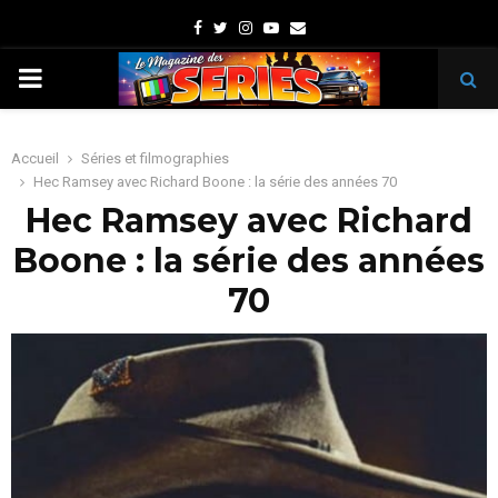
Facebook
Twitter
Instagram
Youtube
Email
PRIMARY
MENU
Accueil
Séries et filmographies
Hec Ramsey avec Richard Boone : la série des années 70
Hec Ramsey avec Richard
Boone : la série des années
70