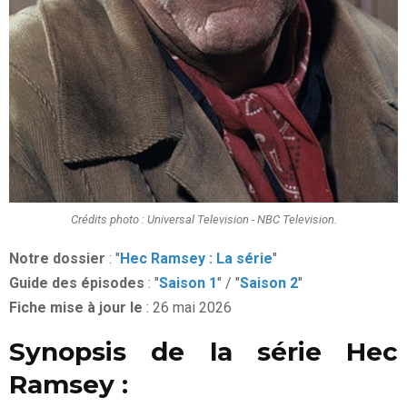
Crédits photo : Universal Television - NBC Television.
Notre dossier
: "
Hec Ramsey : La série
"
Guide des épisodes
: "
Saison 1
" / "
Saison 2
"
Fiche mise à jour le
: 26 mai 2026
Synopsis de la série Hec
Ramsey :