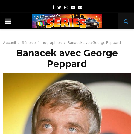
Facebook
Twitter
Instagram
Youtube
Email
PRIMARY
MENU
Accueil
Séries et filmographies
Banacek avec George Peppard
Banacek avec George
Peppard