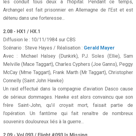
les conduit tous deux à l’hôpital. Pendant ce temps,
Archangel est fait prisonnier en Allemagne de l’Est et est
détenu dans une forteresse...
2.08 - HX1 / HX.1
Diffusion le : 10/11/1984 sur CBS
Scénario : Steve Hayes / Réalisation :
Gerald Mayer
Avec : Michael Halsey (Dunkirk), P.J. Soles (Ellie), Sam
Melville (Mace Taggart), Charles Cyphers (Joe Ganns), Peggy
McCay (Mme Taggart), Frank Marth (Mr Taggart), Christopher
Connelly (Saint John Hawke)
Un raid effectué dans la compagnie d’aviation Dasco cause
de sérieux dommages. Hawke est alors convaincu que son
frère Saint-John, qu’il croyait mort, faisait partie de
l’opération. Un fantôme qui fait renaître de nombreux
souvenirs douloureux liés à la guerre...
2.09 - Vol 093 / Flight #093 Is Missing