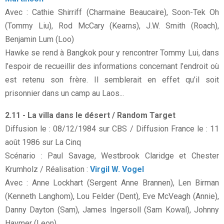
Avec : Cathie Shirriff (Charmaine Beaucaire), Soon-Tek Oh
(Tommy Liu), Rod McCary (Kearns), J.W. Smith (Roach),
Benjamin Lum (Loo)
Hawke se rend à Bangkok pour y rencontrer Tommy Lui, dans
l’espoir de recueillir des informations concernant l’endroit où
est retenu son frère. Il semblerait en effet qu’il soit
prisonnier dans un camp au Laos...
2.11 - La villa dans le désert / Random Target
Diffusion le : 08/12/1984 sur CBS / Diffusion France le : 11
août 1986 sur La Cinq
Scénario : Paul Savage, Westbrook Claridge et Chester
Krumholz / Réalisation :
Virgil W. Vogel
Avec : Anne Lockhart (Sergent Anne Brannen), Len Birman
(Kenneth Langhom), Lou Felder (Dent), Eve McVeagh (Annie),
Danny Dayton (Sam), James Ingersoll (Sam Kowal), Johnny
Haymer (Leon)