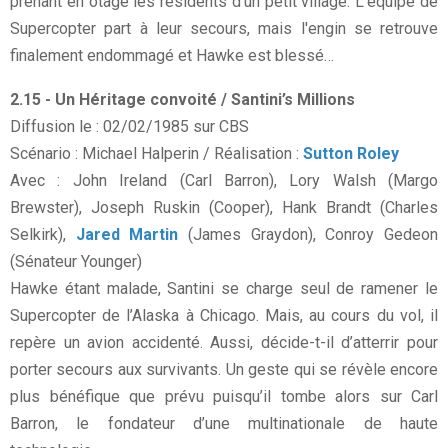
prenant en otage les résidents d’un petit village. L'équipe de
Supercopter part à leur secours, mais l'engin se retrouve
finalement endommagé et Hawke est blessé…
2.15 - Un Héritage convoité / Santini’s Millions
Diffusion le : 02/02/1985 sur CBS
Scénario : Michael Halperin / Réalisation :
Sutton Roley
Avec : John Ireland (Carl Barron), Lory Walsh (Margo
Brewster), Joseph Ruskin (Cooper), Hank Brandt (Charles
Selkirk),
Jared Martin
(James Graydon), Conroy Gedeon
(Sénateur Younger)
Hawke étant malade, Santini se charge seul de ramener le
Supercopter de l’Alaska à Chicago. Mais, au cours du vol, il
repère un avion accidenté. Aussi, décide-t-il d’atterrir pour
porter secours aux survivants. Un geste qui se révèle encore
plus bénéfique que prévu puisqu’il tombe alors sur Carl
Barron, le fondateur d’une multinationale de haute