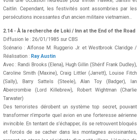
voilà une occasion heureuse pour inviter Hawke, Santini et
Caitlin. Cependant, les festivités sont assombries par les
persécutions incessantes d’un ancien militaire vietnamien...
2.14 - À la recherche de Loki / Inn at the End of the Road
Diffusion le : 26/01/1985 sur CBS
Scénario : Alfonse M. Ruggerio Jr. et Westbrook Claridge /
Réalisation :
Ray Austin
Avec : Randi Brooks (Elena), Hugh Gillin (Shérif Frank Dudley),
Caroline Smith (Maxine), Craig Littler (Jarrett), Louise Fitch
(Sally), Barry Sattels (Steele), Alan Toy (Badger), Ian
Abercrombie (Lord Killebrew), Robert Wightman (Charlie
Tarwater)
Des terroristes dérobent un système top secret, pouvant
transformer n’importe quel avion en une forteresse aérienne
invincible. En tentant de s’échapper, ils se retrouvent bloqués
et forcés de se cacher dans les montagnes avoisinantes,