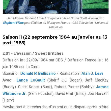
Jan Michael Vincent, Ernest Borgnine et Jean Bruce Scott - Copyright :
Elephant Films
pour l'édition du Bluray en France - CBS Television - Universal
Television
Saison II (22 septembre 1984 au janvier au 13
avril 1985)
2.01 - L’évasion / Sweet Britches
Diffusion le : 22/09/1984 sur CBS / Diffusion France le : 16
juin 1986 sur La Cinq
Scénario :
Donald P. Bellisario
/ Réalisation :
Alan J. Levi
Avec :
Lance LeGault
(Shérif J.J. Bogan), Jeff MacKay
(Buddy), Guich Koock (Buck), Robert Pierce (Bobby),
James
Whitmore Jr.
(Sam Houston), David Graf (Billie), Joe Horváth
(Harry)
Hawke part à la recherche d’un ami qui a disparu après s’être