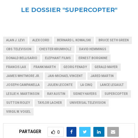
LE DOSSIER "SUPERCOPTER"
ALAN J. LEVI
ALEX CORD
BERNARD L. KOWALSKI
BRUCE SETH GREEN
CBS TELEVISION
CHESTER KRUMHOLZ
DAVID HEMMINGS
DONALD BELLISARIO
ELEPHANT FILMS
ERNEST BORGNINE
FRANCIS LAX
FRANK MARTH
GEORG FENADY
GERALD MAYER
JAMES WHITMORE JR.
JAN-MICHAEL VINCENT
JARED MARTIN
JOSEPH CAMPANELLA
JULIEN LECONTE
LA CINQ
LANCE LEGAULT
LESLIE H. MARTINSON
RAY AUSTIN
SIDNEY HAYERS
SUPERCOPTER
SUTTON ROLEY
TAYLOR LACHER
UNIVERSAL TELEVISION
VIRGIL W. VOGEL
PARTAGER
0