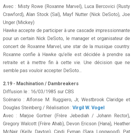
Avec : Misty Rowe (Roxanne Marvel), Luca Bercovici (Rusty
Crawford), Alan Stock (Sal), Mayf Nutter (Nick DeSoto), Joe
Unger (Mickey)
Hawke accepte de participer à une cascade impressionnante
pour un certain Nick DeSoto, le manager et organisateur de
concert de Roxanne Marvel, une star de la musique country.
Roxanne confie à Hawke qu’elle est décidée à prendre sa
retraite et à mettre fin à cette vie. Une décision que ne
semble pas vouloir accepter DeSoto...
2.19 - Machination / Dambreakers
Diffusion le : 16/03/1985 sur CBS
Scénario : Alfonse M. Ruggiero, Jr, Westbrook Claridge et
Douglas Steinberg / Réalisation :
Virgil W. Vogel
Avec : Marjoe Gortner (Frère Jebediah / Johann Rector),
Gregory Walcott (Frère Ahab), Devon Ericson (Hana), Heather
McNair (Kelly Dayton), Cindi Eyman (Sara Longwood), Pat