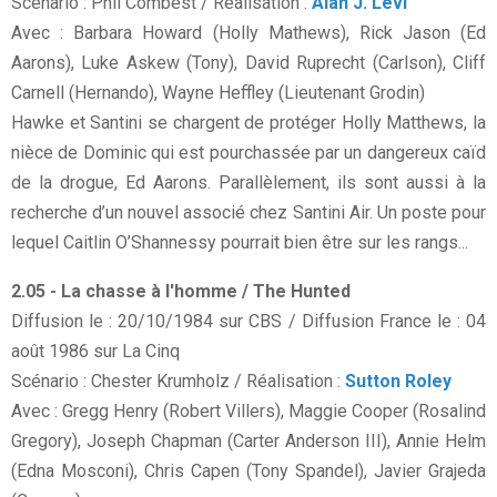
Scénario : Phil Combest / Réalisation :
Alan J. Levi
Avec : Barbara Howard (Holly Mathews), Rick Jason (Ed
Aarons), Luke Askew (Tony), David Ruprecht (Carlson), Cliff
Carnell (Hernando), Wayne Heffley (Lieutenant Grodin)
Hawke et Santini se chargent de protéger Holly Matthews, la
nièce de Dominic qui est pourchassée par un dangereux caïd
de la drogue, Ed Aarons. Parallèlement, ils sont aussi à la
recherche d’un nouvel associé chez Santini Air. Un poste pour
lequel Caitlin O’Shannessy pourrait bien être sur les rangs...
2.05 - La chasse à l'homme / The Hunted
Diffusion le : 20/10/1984 sur CBS / Diffusion France le : 04
août 1986 sur La Cinq
Scénario : Chester Krumholz / Réalisation :
Sutton Roley
Avec : Gregg Henry (Robert Villers), Maggie Cooper (Rosalind
Gregory), Joseph Chapman (Carter Anderson III), Annie Helm
(Edna Mosconi), Chris Capen (Tony Spandel), Javier Grajeda