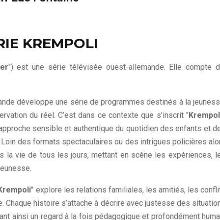
RIE KREMPOLI
der
") est une série télévisée ouest-allemande. Elle compte d
mande développe une série de programmes destinés à la jeuness
rvation du réel. C’est dans ce contexte que s’inscrit "
Krempol
 approche sensible et authentique du quotidien des enfants et d
Loin des formats spectaculaires ou des intrigues policières alo
ns la vie de tous les jours, mettant en scène les expériences, l
 jeunesse.
Krempoli
" explore les relations familiales, les amitiés, les confli
. Chaque histoire s’attache à décrire avec justesse des situatio
rant ainsi un regard à la fois pédagogique et profondément huma