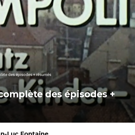
mplète des épisodes + résumés
e complète des épisodes +
an-Luc Fontaine