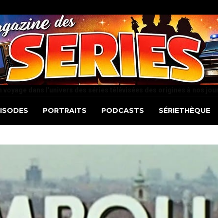
 voyage dans l'univers des séries télévisées des origines à nos jou
PISODES
PORTRAITS
PODCASTS
SÉRIETHÈQUE