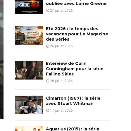
o
oubliée avec Lorne Greene
r
R
27 juillet 2026
:
C
Eté 2026 : le temps des
H
vacances pour Le Magazine
des Séries
26 juillet 2026
Interview de Colin
Cunningham pour la série
Falling Skies
20 juillet 2026
Cimarron (1967) : la série
avec Stuart Whitman
17 juillet 2026
Aquarius (2015) : la série