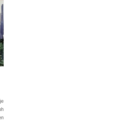
je
ph
en