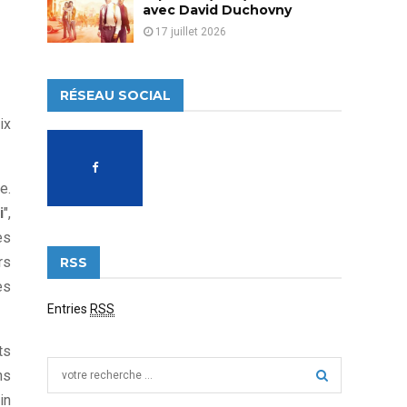
avec David Duchovny
17 juillet 2026
RÉSEAU SOCIAL
ix
e.
i
",
es
rs
RSS
es
Entries
RSS
ts
S
ns
e
in
a