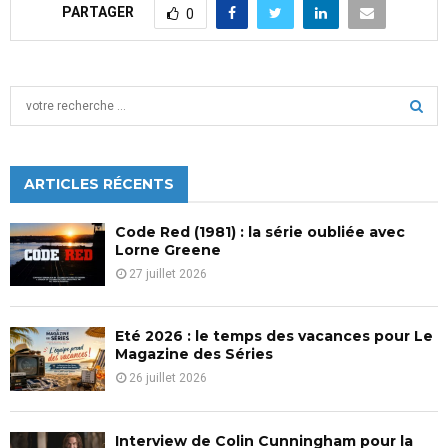
PARTAGER
0
S
e
a
S
r
c
ARTICLES RÉCENTS
E
h
f
A
Code Red (1981) : la série oubliée avec
o
Lorne Greene
r
R
27 juillet 2026
:
C
Eté 2026 : le temps des vacances pour Le
H
Magazine des Séries
26 juillet 2026
Interview de Colin Cunningham pour la