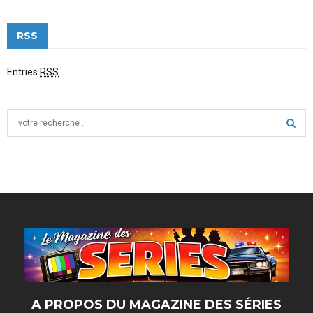
RSS
Entries
RSS
S
e
a
S
r
c
E
h
f
A
o
r
R
:
C
H
A PROPOS DU MAGAZINE DES SÉRIES