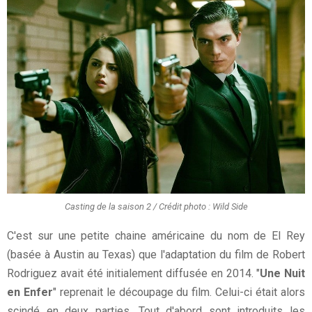
Casting de la saison 2 / Crédit photo : Wild Side
C'est sur une petite chaine américaine du nom de El Rey
(basée à Austin au Texas) que l'adaptation du film de Robert
Rodriguez avait été initialement diffusée en 2014. "
Une Nuit
en Enfer
" reprenait le découpage du film. Celui-ci était alors
scindé en deux parties. Tout d'abord sont introduits les