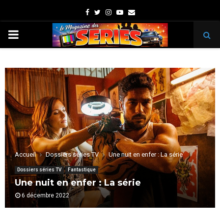
Facebook
Twitter
Instagram
Youtube
Email
PRIMARY
MENU
Accueil
Dossiers séries TV
Une nuit en enfer : La série
Dossiers séries TV
Fantastique
Une nuit en enfer : La série
6 décembre 2022