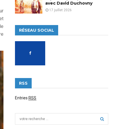
avec David Duchovny
17 juillet 2026
ur
et
le
RÉSEAU SOCIAL
re
RSS
Entries
RSS
S
e
a