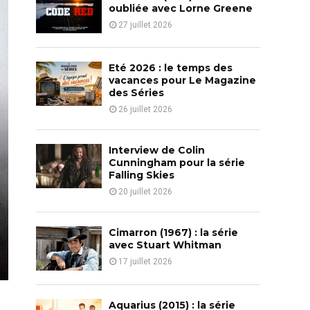
o
oubliée avec Lorne Greene
r
R
27 juillet 2026
:
C
Eté 2026 : le temps des
H
vacances pour Le Magazine
des Séries
26 juillet 2026
Interview de Colin
Cunningham pour la série
Falling Skies
20 juillet 2026
Cimarron (1967) : la série
avec Stuart Whitman
17 juillet 2026
Aquarius (2015) : la série