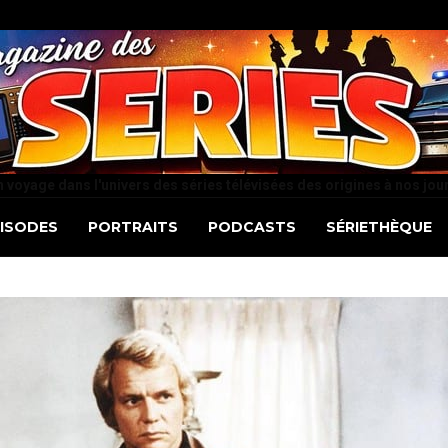
 voyage dans l'univers des séries télévisées des origines à nos jou
PISODES
PORTRAITS
PODCASTS
SÉRIETHÈQUE