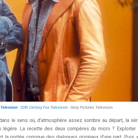
Television
-
20th Century Fox Television
- Sony Pictures Television
e dans le sens où, d’atmosphère assez sombre au départ, la sér
 légère. La recette des deux compères du micro ? Exploiter 
t la portée comique des dialogues originaux d’une part. Puis, 