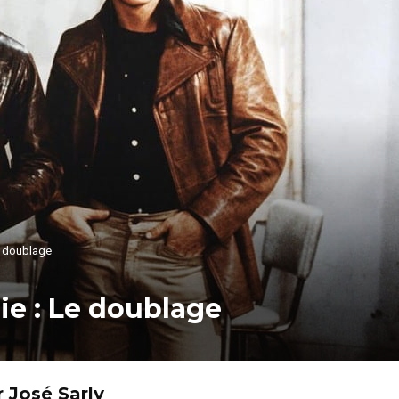
Le doublage
rie : Le doublage
 José Sarly