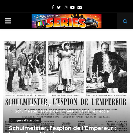
Facebook
Twitter
Instagram
Youtube
Email
PRIMARY
MENU
Accueil
Critiques d'épisodes
Schulmeister, l’espion de l’Empereur : Le maître d’école
Critiques d'épisodes
Schulmeister, l’espion de l’Empereur :