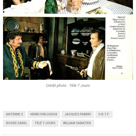
Crédit photo : Télé 7 Jours
ANTENNE 2
HENRI VIRLOGEUX
JACQUES FABBRI
O.R.T.F.
ROGER CAREL
TÉLÉ 7 JOURS
WILLIAM SABATIER