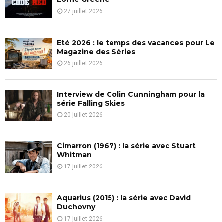
r
R
27 juillet 2026
:
C
Eté 2026 : le temps des vacances pour Le
H
Magazine des Séries
26 juillet 2026
Interview de Colin Cunningham pour la
série Falling Skies
20 juillet 2026
Cimarron (1967) : la série avec Stuart
Whitman
17 juillet 2026
Aquarius (2015) : la série avec David
Duchovny
17 juillet 2026