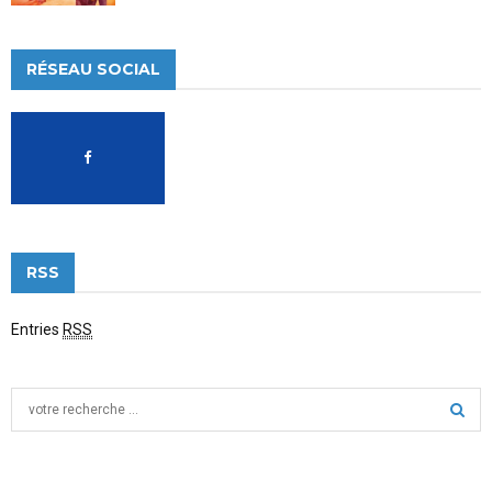
RÉSEAU SOCIAL
RSS
Entries
RSS
S
e
a
S
r
c