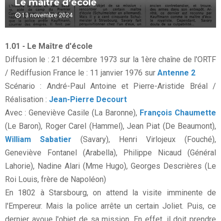
Le maître d’école
13 novembre 2024
1.01 - Le Maître d'école
Diffusion le : 21 décembre 1973 sur la 1ère chaîne de l'ORTF
/ Rediffusion France le : 11 janvier 1976 sur
Antenne 2
Scénario : André-Paul Antoine et Pierre-Aristide Bréal /
Réalisation :
Jean-Pierre Decourt
Avec : Geneviève Casile (La Baronne),
François Chaumette
(Le Baron), Roger Carel (Hammel), Jean Piat (De Beaumont),
William Sabatier
(Savary), Henri Virlojeux (Fouché),
Geneviève Fontanel (Arabella), Philippe Nicaud (Général
Lahorie), Nadine Alari (Mme Hugo), Georges Descrières (Le
Roi Louis, frère de Napoléon)
En 1802 à Starsbourg, on attend la visite imminente de
l'Empereur. Mais la police arrête un certain Joliet. Puis, ce
dernier avoue l'objet de sa mission. En effet, il doit prendre