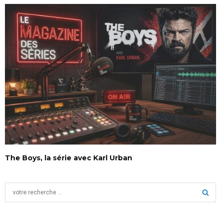
The Boys, la série avec Karl Urban
S
e
a
S
r