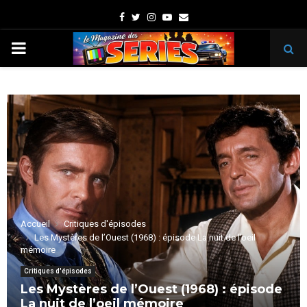
Facebook
Twitter
Instagram
Youtube
Email
PRIMARY
MENU
Accueil
Critiques d'épisodes
Les Mystères de l’Ouest (1968) : épisode La nuit de l’oeil
mémoire
Critiques d'épisodes
Les Mystères de l’Ouest (1968) : épisode
La nuit de l’oeil mémoire