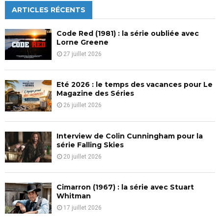
c
ARTICLES RÉCENTS
E
h
f
A
Code Red (1981) : la série oubliée avec
o
Lorne Greene
r
R
27 juillet 2026
:
C
Eté 2026 : le temps des vacances pour Le
H
Magazine des Séries
26 juillet 2026
Interview de Colin Cunningham pour la
série Falling Skies
20 juillet 2026
Cimarron (1967) : la série avec Stuart
Whitman
17 juillet 2026