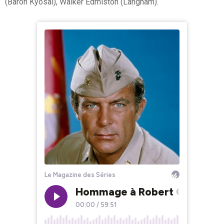
(Baron Kyosai), Walker Edmiston (Langham).