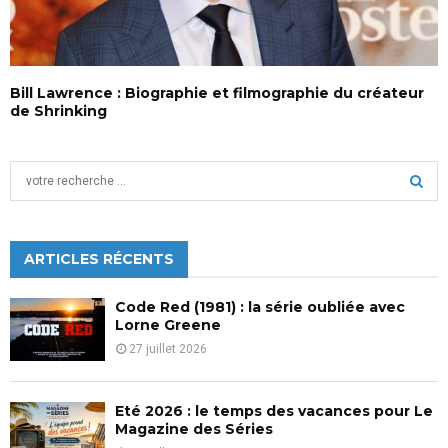
Bill Lawrence : Biographie et filmographie du créateur
de Shrinking
S
e
a
S
r
c
ARTICLES RÉCENTS
E
h
f
A
Code Red (1981) : la série oubliée avec
o
Lorne Greene
r
R
27 juillet 2026
:
C
Eté 2026 : le temps des vacances pour Le
H
Magazine des Séries