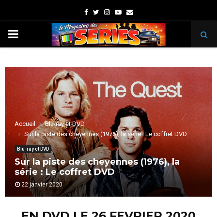
Facebook
Twitter
Instagram
Youtube
Email
PRIMARY
MENU
Accueil
Blu-ray et DVD
Sur la piste des cheyennes (1976), la série : Le coffret DVD
Blu-ray et DVD
Sur la piste des cheyennes (1976), la
série : Le coffret DVD
22 janvier 2020
EN DVD LE 26 FEVRIER 2020