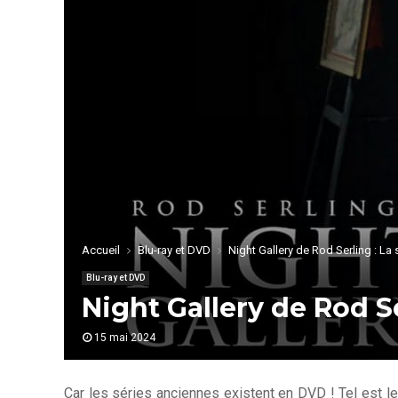
Accueil
Blu-ray et DVD
Night Gallery de Rod Serling : La
Blu-ray et DVD
Night Gallery de Rod S
15 mai 2024
Car les séries anciennes existent en DVD ! Tel est le 