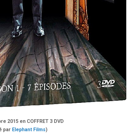
obre 2015 en COFFRET 3 DVD
é par
Elephant Films
)