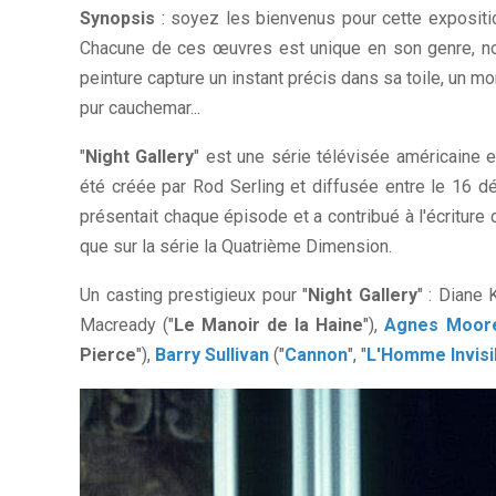
Synopsis
: soyez les bienvenus pour cette expositio
Chacune de ces œuvres est unique en son genre, non
peinture capture un instant précis dans sa toile, un m
pur cauchemar...
"
Night Gallery
" est une série télévisée américaine 
été créée par Rod Serling et diffusée entre le 16 
présentait chaque épisode et a contribué à l'écriture
que sur la série la Quatrième Dimension.
Un casting prestigieux pour "
Night Gallery
" : Diane 
Macready ("
Le Manoir de la Haine
"),
Agnes Moor
Pierce
"),
Barry Sullivan
("
Cannon
", "
L'Homme Invisi