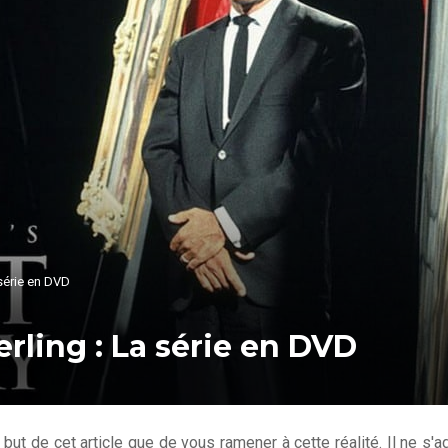
 série en DVD
erling : La série en DVD
but de cet article que de vous ramener à cette réalité. Il ne s'ag