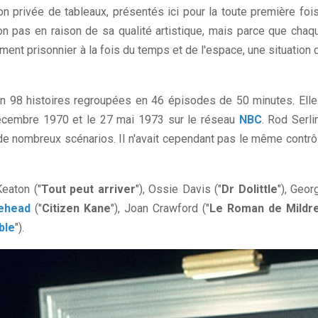
n privée de tableaux, présentés ici pour la toute première fois
 pas en raison de sa qualité artistique, mais parce que chaq
oment prisonnier à la fois du temps et de l'espace, une situation 
en 98 histoires regroupées en 46 épisodes de 50 minutes. Elle
décembre 1970 et le 27 mai 1973 sur le réseau
NBC
. Rod Serli
 de nombreux scénarios. Il n'avait cependant pas le même contrô
Keaton ("
Tout peut arriver
"), Ossie Davis ("
Dr Dolittle
"), Geor
ehead
("
Citizen Kane
"), Joan Crawford ("
Le Roman de Mildr
ble
").