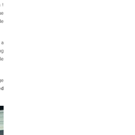
 !
ue
de
 a
ng
le
ge
ed