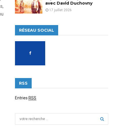
avec David Duchovny
s,
17 juillet 2026
ou
RÉSEAU SOCIAL
RSS
Entries
RSS
S
e
a