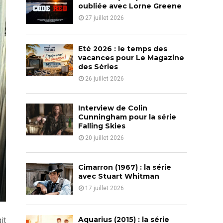
o
oubliée avec Lorne Greene
r
R
27 juillet 2026
:
C
Eté 2026 : le temps des
H
vacances pour Le Magazine
des Séries
26 juillet 2026
Interview de Colin
Cunningham pour la série
Falling Skies
20 juillet 2026
Cimarron (1967) : la série
avec Stuart Whitman
17 juillet 2026
Aquarius (2015) : la série
it