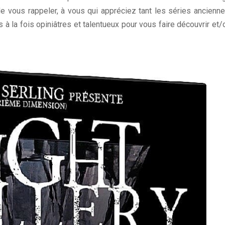
de vous rappeler, à vous qui appréciez tant les séries ancienne
rs à la fois opiniâtres et talentueux pour vous faire découvrir et/