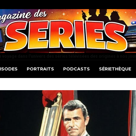
 voyage dans l'univers des séries télévisées des origines à nos jou
PISODES
PORTRAITS
PODCASTS
SÉRIETHÈQUE