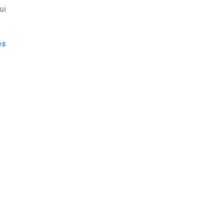
ui
es