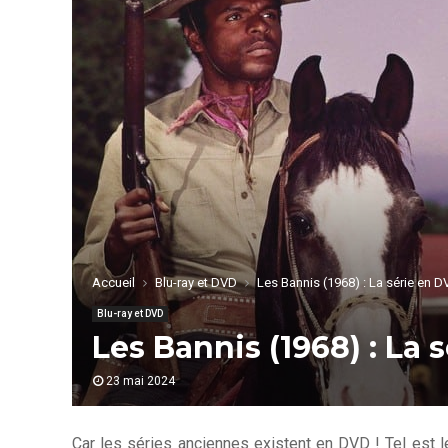
Accueil
Blu-ray et DVD
Les Bannis (1968) : La série en D
Blu-ray et DVD
Les Bannis (1968) : La 
23 mai 2024
Car les séries anciennes existent en DVD ! Tel est le 