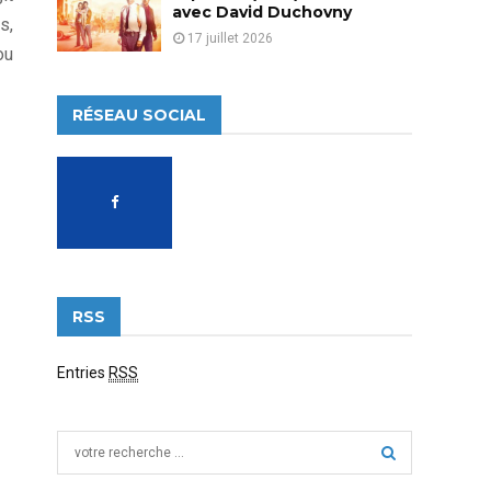
avec David Duchovny
s,
17 juillet 2026
ou
RÉSEAU SOCIAL
RSS
Entries
RSS
S
e
a