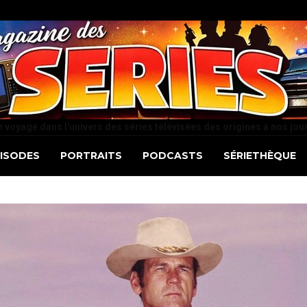
 voyage dans l'univers des séries télévisées des origines à nos jou
PISODES
PORTRAITS
PODCASTS
SÉRIETHÈQUE