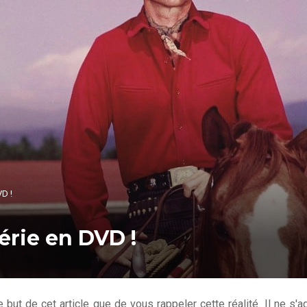
VD !
série en DVD !
but de cet article que de vous rappeler cette réalité. Il ne s'ag