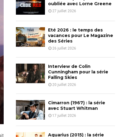
o
oubliée avec Lorne Greene
r
R
27 juillet 2026
:
C
Eté 2026 : le temps des
H
vacances pour Le Magazine
des Séries
26 juillet 2026
Interview de Colin
Cunningham pour la série
Falling Skies
20 juillet 2026
Cimarron (1967) : la série
avec Stuart Whitman
17 juillet 2026
Aquarius (2015) : la série
it