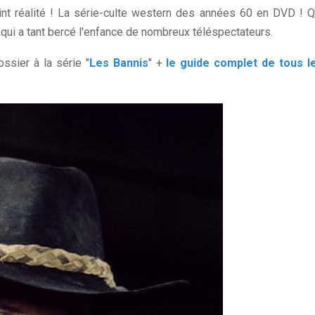
int réalité ! La série-culte western des années 60 en DVD ! Q
qui a tant bercé l'enfance de nombreux téléspectateurs.
ssier à la série "
Les Bannis
" +
le guide complet de tous l