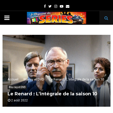
Facebook
Twitter
Instagram
Youtube
Email
PRIMARY
MENU
Accueil
Blu-ray et DVD
Le Renard : L’intégrale de la saison 10
Blu-ray et DVD
Le Renard : L’intégrale de la saison 10
2 août 2022