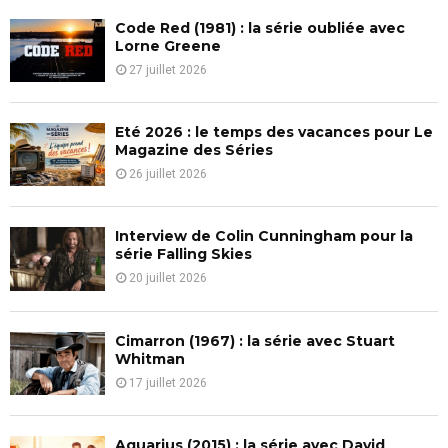
f
A
Code Red (1981) : la série oubliée avec
o
Lorne Greene
r
R
27 juillet 2026
:
C
Eté 2026 : le temps des vacances pour Le
H
Magazine des Séries
26 juillet 2026
Interview de Colin Cunningham pour la
série Falling Skies
20 juillet 2026
Cimarron (1967) : la série avec Stuart
Whitman
17 juillet 2026
Aquarius (2015) : la série avec David