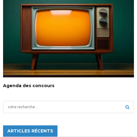
Agenda des concours
S
e
a
S
r
c
ARTICLES RÉCENTS
E
h