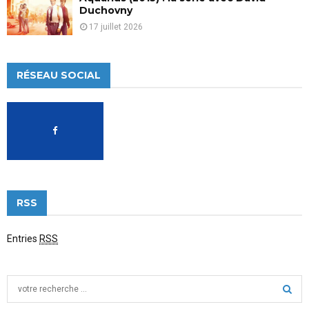
Duchovny
17 juillet 2026
RÉSEAU SOCIAL
RSS
Entries
RSS
S
e