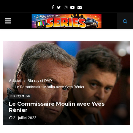
Facebook
Twitter
Instagram
Youtube
Email
PRIMARY
MENU
Accueil
Blu-ray et DVD
Le Commissaire Moulin avec Yves Rénier
Blu-ray et DVD
Le Commissaire Moulin avec Yves
Rénier
21 juillet 2022