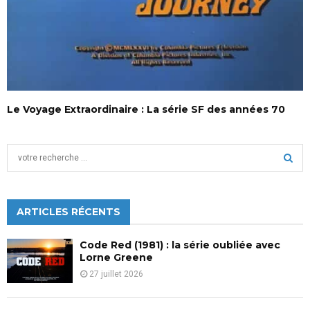
Le Voyage Extraordinaire : La série SF des années 70
S
e
a
S
r
c
ARTICLES RÉCENTS
E
h
f
A
Code Red (1981) : la série oubliée avec
o
Lorne Greene
r
R
27 juillet 2026
:
C