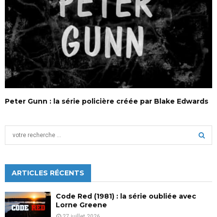
Peter Gunn : la série policière créée par Blake Edwards
S
e
a
S
r
c
ARTICLES RÉCENTS
E
h
f
A
Code Red (1981) : la série oubliée avec
o
Lorne Greene
r
R
27 juillet 2026