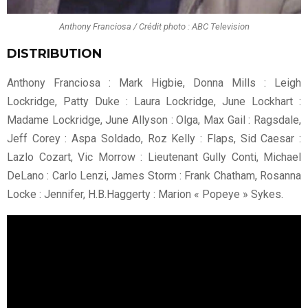
Anthony Franciosa / Crédit photo : ABC Television
DISTRIBUTION
Anthony Franciosa : Mark Higbie, Donna Mills : Leigh
Lockridge, Patty Duke : Laura Lockridge, June Lockhart :
Madame Lockridge, June Allyson : Olga, Max Gail : Ragsdale,
Jeff Corey : Aspa Soldado, Roz Kelly : Flaps, Sid Caesar :
Lazlo Cozart, Vic Morrow : Lieutenant Gully Conti, Michael
DeLano : Carlo Lenzi, James Storm : Frank Chatham, Rosanna
Locke : Jennifer, H.B.Haggerty : Marion « Popeye » Sykes.