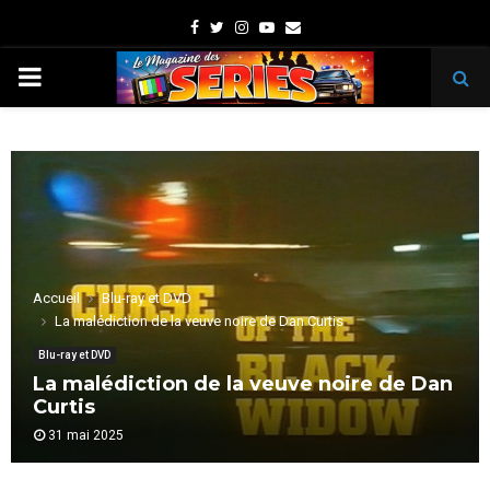
Facebook
Twitter
Instagram
Youtube
Email
PRIMARY
MENU
Accueil
Blu-ray et DVD
La malédiction de la veuve noire de Dan Curtis
Blu-ray et DVD
La malédiction de la veuve noire de Dan
Curtis
31 mai 2025