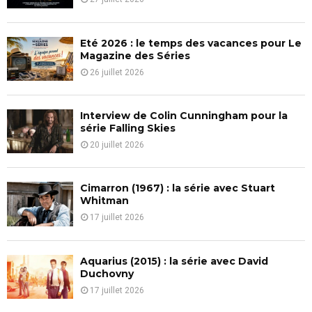
:
C
Eté 2026 : le temps des vacances pour Le
H
Magazine des Séries
26 juillet 2026
Interview de Colin Cunningham pour la
série Falling Skies
20 juillet 2026
Cimarron (1967) : la série avec Stuart
Whitman
17 juillet 2026
Aquarius (2015) : la série avec David
Duchovny
17 juillet 2026