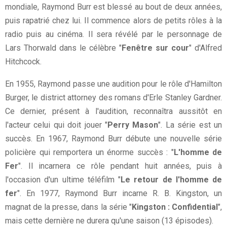
mondiale, Raymond Burr est blessé au bout de deux années,
puis rapatrié chez lui. Il commence alors de petits rôles à la
radio puis au cinéma. Il sera révélé par le personnage de
Lars Thorwald
dans le célèbre
"
Fenêtre sur cour
"
d'Alfred
Hitchcock.
En 1955, Raymond passe une audition pour le rôle d'Hamilton
Burger, le district attorney des romans d'Erle Stanley Gardner.
Ce dernier, présent à l'audition, reconnaîtra aussitôt en
l'acteur celui qui doit jouer "
Perry Mason
".
La série est un
succès. En 1967, Raymond Burr débute une nouvelle série
policière qui remportera un énorme succès : "
L'homme de
Fer
"
. Il incarnera ce rôle pendant huit années, puis à
l'occasion d'un ultime téléfilm "
Le retour de l'homme de
fer
". En 1977, Raymond Burr incarne
R. B. Kingston
, un
magnat de la presse, dans la série "
Kingston : Confidential
",
mais cette dernière ne durera qu'une saison (13 épisodes).