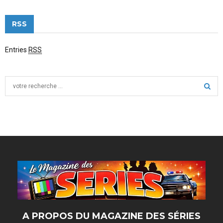
RSS
Entries
RSS
S
e
a
S
r
c
E
h
f
A
o
r
R
:
C
H
A PROPOS DU MAGAZINE DES SÉRIES