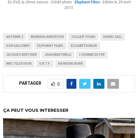
En DVD, la 2ème saison - Crédit photo :
Elephant Films
- Editée le 29 avril
2015.
ANTENNE 2
BARBARA ANDERSON
COLLIER YOUNG
DANIEL GALL
DON GALLOWAY
ELEPHANT FILMS
ELIZABETH BAUR
JACQUES BERTHIER
JEAN MARTINELLI
L'HOMME DE FER
NBC TELEVISION
O.R.T.F.
RAYMOND BURR
PARTAGER
0
ÇA PEUT VOUS INTERESSER