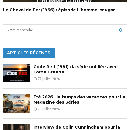
Le Cheval de Fer (1966) : épisode L’homme-cougar
S
e
a
S
r
c
ARTICLES RÉCENTS
E
h
f
A
Code Red (1981) : la série oubliée avec
o
Lorne Greene
r
R
27 juillet 2026
:
C
Eté 2026 : le temps des vacances pour Le
H
Magazine des Séries
26 juillet 2026
Interview de Colin Cunningham pour la