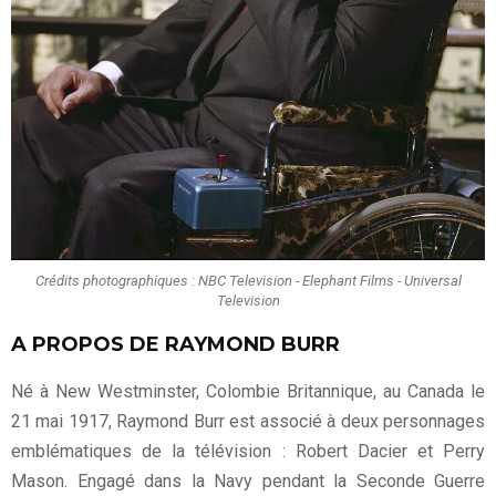
Crédits photographiques : NBC Television - Elephant Films - Universal
Television
A PROPOS DE RAYMOND BURR
Né à New Westminster, Colombie Britannique, au Canada le
21 mai 1917, Raymond Burr est associé à deux personnages
emblématiques de la télévision :
Robert Dacier
et
Perry
Mason
. Engagé dans la Navy pendant la Seconde Guerre