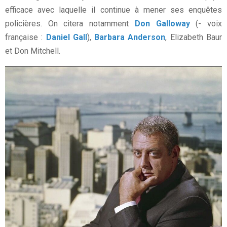
efficace avec laquelle il continue à mener ses enquêtes
policières. On citera notamment
Don Galloway
(- voix
française :
Daniel Gall
),
Barbara Anderson
, Elizabeth Baur
et Don Mitchell.