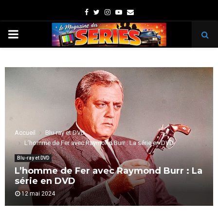
Facebook
Twitter
Instagram
Youtube
Email
PRIMARY
MENU
Accueil
Blu-ray et DVD
L’homme de Fer avec Raymond Burr : La série en DVD
Blu-ray et DVD
L’homme de Fer avec Raymond Burr : La
série en DVD
12 mai 2024