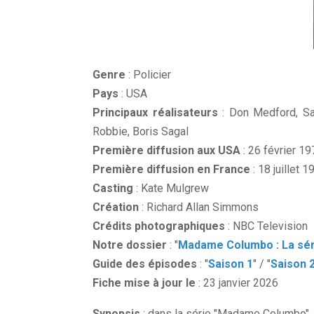
Genre
: Policier
Pays
: USA
Principaux réalisateurs
: Don Medford, Sa
Robbie, Boris Sagal
Première diffusion aux USA
: 26 février 1
Première diffusion en France
: 18 juillet 
Casting
: Kate Mulgrew
Création
: Richard Allan Simmons
Crédits photographiques
: NBC Television
Notre dossier
: "
Madame Columbo : La sér
Guide des épisodes
: "
Saison 1
" / "
Saison 
Fiche mise à jour le
: 23 janvier 2026
Synopsis
: dans la série "Madame Columbo", 