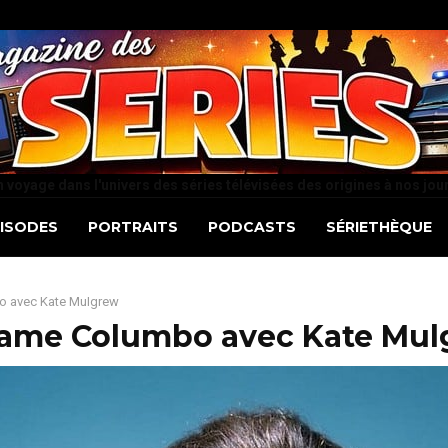
 voyage dans l'univers des séries télévisées des origines à nos jou
PISODES
PORTRAITS
PODCASTS
SÉRIETHÈQUE
 avec Kate Mulgrew
ame Columbo avec Kate Mul