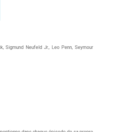
k, Sigmund Neufeld Jr., Leo Penn, Seymour
r mentionne dans chaque épisode de sa propre