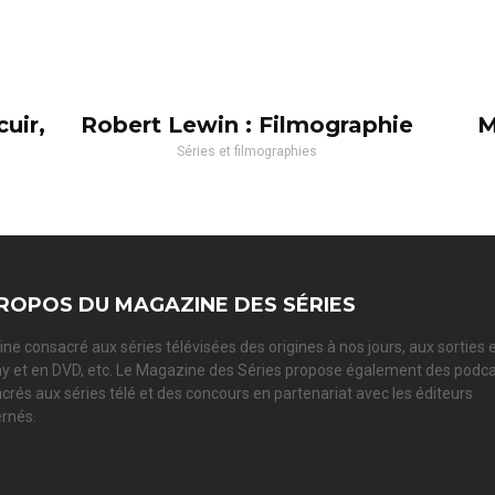
uir,
Robert Lewin : Filmographie
M
Séries et filmographies
ROPOS DU MAGAZINE DES SÉRIES
ne consacré aux séries télévisées des origines à nos jours, aux sorties 
ay et en DVD, etc. Le Magazine des Séries propose également des podc
crés aux séries télé et des concours en partenariat avec les éditeurs
rnés.