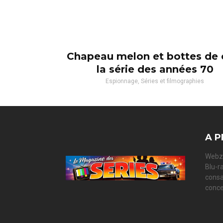
Chapeau melon et bottes de c
la série des années 70
Espionnage, Séries et filmographies
A P
Webzi
Blu-r
consa
conce