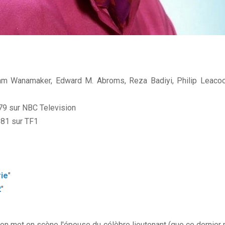
m Wanamaker, Edward M. Abroms, Reza Badiyi, Philip Leacoc
979 sur NBC Television
1981 sur TF1
ie
"
2
"
on met en scène l'épouse du célèbre lieutenant (que ce dernie