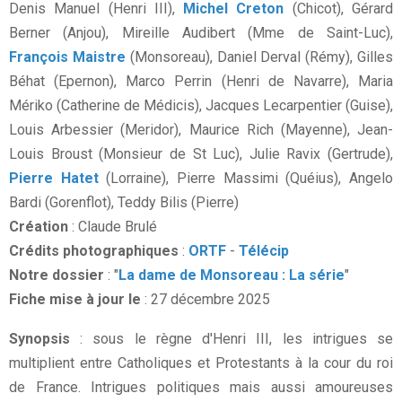
Denis Manuel (Henri III),
Michel Creton
(Chicot), Gérard
Berner (Anjou), Mireille Audibert (Mme de Saint-Luc),
François Maistre
(Monsoreau), Daniel Derval (Rémy), Gilles
Béhat (Epernon), Marco Perrin (Henri de Navarre), Maria
Mériko (Catherine de Médicis), Jacques Lecarpentier (Guise),
Louis Arbessier (Meridor), Maurice Rich (Mayenne), Jean-
Louis Broust (Monsieur de St Luc), Julie Ravix (Gertrude),
Pierre Hatet
(Lorraine), Pierre Massimi (Quéius), Angelo
Bardi (Gorenflot), Teddy Bilis (Pierre)
Création
: Claude Brulé
Crédits photographiques
:
ORTF
-
Télécip
Notre dossier
: "
La dame de Monsoreau : La série
"
Fiche mise à jour le
: 27 décembre 2025
Synopsis
: sous le règne d'Henri III, les intrigues se
multiplient entre Catholiques et Protestants à la cour du roi
de France. Intrigues politiques mais aussi amoureuses